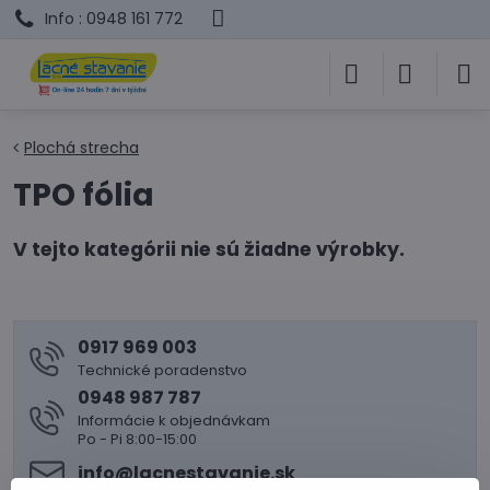
Info : 0948 161 772
Plochá strecha
TPO fólia
0917 969 003
Technické poradenstvo
0948 987 787
Informácie k objednávkam
Po - Pi 8:00-15:00
info​@lacnestavanie​.sk