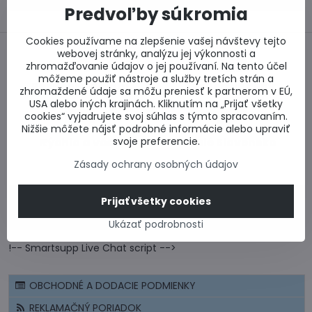
Predvoľby súkromia
Cookies používame na zlepšenie vašej návštevy tejto
webovej stránky, analýzu jej výkonnosti a
zhromažďovanie údajov o jej používaní. Na tento účel
môžeme použiť nástroje a služby tretích strán a
Bezpečný nákup
Najlepšie ceny
zhromaždené údaje sa môžu preniesť k partnerom v EÚ,
USA alebo iných krajinách. Kliknutím na „Prijať všetky
cookies“ vyjadrujete svoj súhlas s týmto spracovaním.
Nižšie môžete nájsť podrobné informácie alebo upraviť
Rýchlo a včas
svoje preferencie.
Celé Slovensko
Zásady ochrany osobných údajov
CERTIFIKÁT - BEZPEČNÝ NÁKUP
Prijať všetky cookies
CENOVÉ PONUKY A VÝPOČTY
Ukázať podrobnosti
!-- Smartsupp Live Chat script -->
OBCHODNÉ A DODACIE PODMIENKY
REKLAMAČNÝ PORIADOK