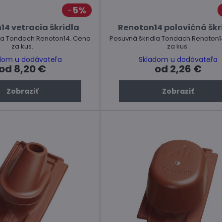
5%
14 vetracia škridla
Renoton14 polovičná škr
la Tondach Renoton14. Cena
Posuvná škridla Tondach Renoton1
za kus.
za kus.
dom u dodávateľa
Skladom u dodávateľa
od 8,20 €
od 2,26 €
Zobraziť
Zobraziť