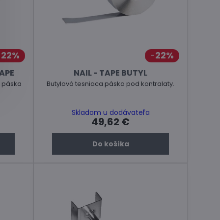
22%
22%
TAPE
NAIL - TAPE BUTYL
a páska
Butylová tesniaca páska pod kontralaty.
Skladom u dodávateľa
49,62 €
Do košíka