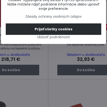
cookies“ vyjadrujete svoj súhlas s týmto spracovaním.
Nižšie môžete nájsť podrobné informácie alebo upraviť
svoje preferencie.
Zásady ochrany osobných údajov
22%
Prijať všetky cookies
OL K 145g/m2, 75 m2
Lepiaca páska MULTI - 
Ukázať podrobnosti
zna podstrešná membrána s
Univerzálna jednostranná lepiac
mi samolepiacimi páskami
na lepenie strešnej fólie.
taláciu na tepelnú izoláciu a
ebnenie. Cena za kus.
dom u dodávateľa
Skladom u dodávateľa
218,71 €
32,93 €
Do košíka
Do košíka