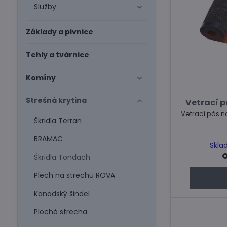
Služby
Základy a pivnice
Tehly a tvárnice
Komíny
Strešná krytina
Vetrací p
Vetrací pás n
Škridla Terran
BRAMAC
Skla
Škridla Tondach
Plech na strechu ROVA
Kanadský šindel
Plochá strecha