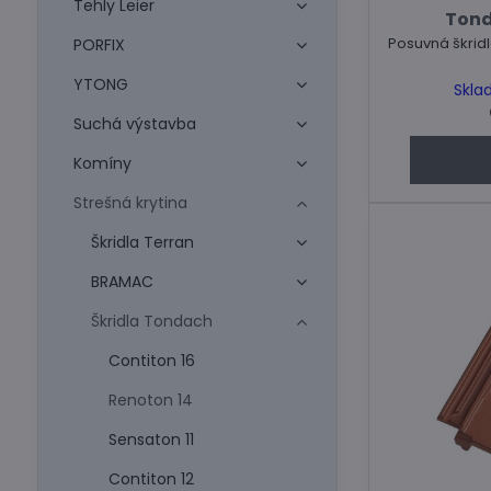
Tehly Leier
Tond
Posuvná škridla
PORFIX
YTONG
Skla
Suchá výstavba
Komíny
Strešná krytina
Škridla Terran
BRAMAC
Škridla Tondach
Contiton 16
Renoton 14
Sensaton 11
Contiton 12