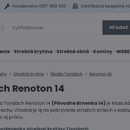
Poradenstvo 0917 969 003
Certifikácia bezpečný n
Hľadať
enie
Strešná krytina
Strešné okná
Komíny
WEBE
niny
Strešná krytina
Škridla Tondach
Renoton 14
h Renoton 14
la Tondach Renoton 14
(Pôvodne Brnenka 14)
je klasick
rechu. Vhodná je aj na pokrývanie straších striech s exi
vo aj prácu.
odmienky strešnej krytiny Tondach