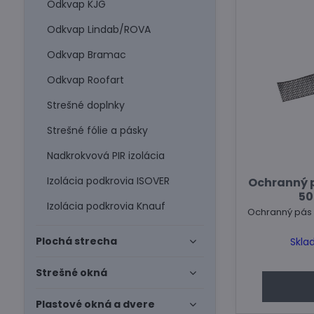
Odkvap KJG
Odkvap Lindab/ROVA
Odkvap Bramac
Odkvap Roofart
Strešné doplnky
Strešné fólie a pásky
Nadkrokvová PIR izolácia
Izolácia podkrovia ISOVER
Ochranný p
50
Izolácia podkrovia Knauf
Ochranný pás 
Plochá strecha
Skla
Strešné okná
Plastové okná a dvere