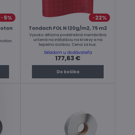
5%
22%
noton
Tondach FOL N 120g/m2, 75 m2
Vysoko difúzna podstrešná membrána
určená na inštaláciu na krokvy a na
noton.
tepelnú izoláciu. Cena za kus.
Skladom u dodávateľa
177,63 €
Do košíka