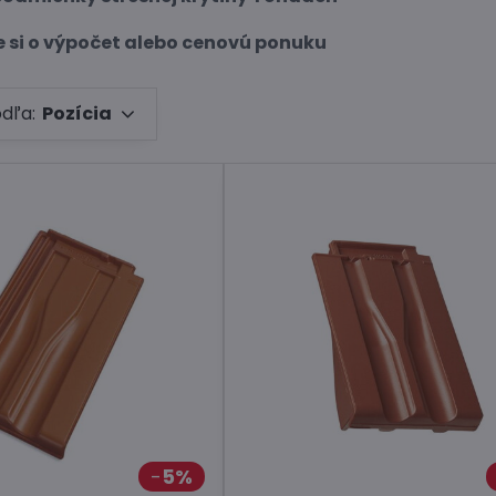
 si o výpočet alebo cenovú ponuku
odľa:
Pozícia
5%