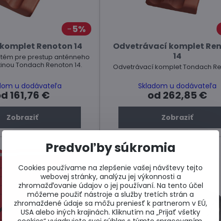
5%
komplet Renoton 14
Odvetrávací komplet Re
14
stém pre prestup anténneho
ytinou Tondach Renoton 14.
Odvetrávací komplet Tondach Re
dom u dodávateľa
Skladom u dodávateľa
d 161,76 €
od 262,85 €
Zobraziť
Zobraziť
Predvoľby súkromia
Cookies používame na zlepšenie vašej návštevy tejto
webovej stránky, analýzu jej výkonnosti a
zhromažďovanie údajov o jej používaní. Na tento účel
môžeme použiť nástroje a služby tretích strán a
zhromaždené údaje sa môžu preniesť k partnerom v EÚ,
USA alebo iných krajinách. Kliknutím na „Prijať všetky