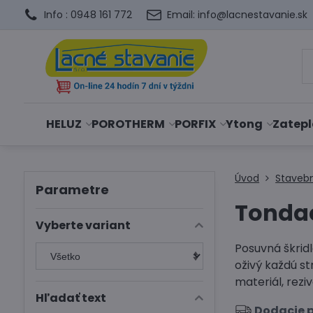
Info : 0948 161 772
Email: info@lacnestavanie.sk
HELUZ
POROTHERM
PORFIX
Ytong
Zatepl
Úvod
Staveb
Parametre
Tondac
Vyberte variant
Posuvná škrid
oživý každú st
materiál, rezi
Hľadať text
Dodacie p