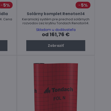
5%
5%
idla
Solárny komplet Renoton14
4. Cena
Keramický systém pre prechod solárnych
rozvodov cez krytinu Tondach Renoton14.
Skladom u dodávateľa
od 161,76 €
Zobraziť