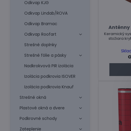
Odkvap KJG
Odkvap Lindab/ROVA
Odkvap Bramac
Anténny 
Keramický sy
Odkvap Roofart
stožiara kr
Strešné doplnky
Skla
Strešné fólie a pásky
o
Nadkrokvová PIR izolácia
Izolácia podkrovia ISOVER
Izolácia podkrovia Knauf
Strešné okná
Plastové okná a dvere
Podkrovné schody
Zateplenie