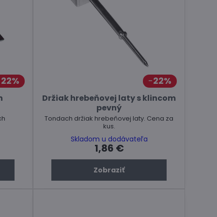
22%
22%
h
Držiak hrebeňovej laty s klincom
pevný
ch
Tondach držiak hrebeňovej laty. Cena za
kus.
Skladom u dodávateľa
1,86 €
Zobraziť