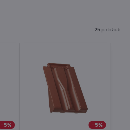
25
položiek
5%
5%