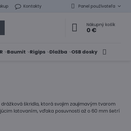
ákup
Kontakty
Panel používateľa
Nákupný košík
0 €
R
Baumit
Rigips
Dlažba
OSB dosky
á drážková škridla, ktorá svojim zaujimavým tvarom
stujúcim latovaním, vďaka posuvnosti až o 60 mm šetrí