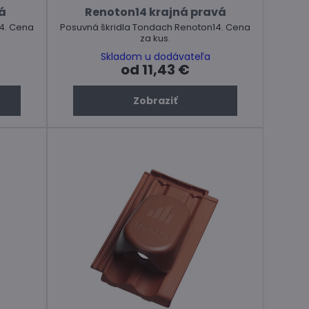
á
Renoton14 krajná pravá
4. Cena
Posuvná škridla Tondach Renoton14. Cena
za kus.
Skladom u dodávateľa
od 11,43 €
Zobraziť