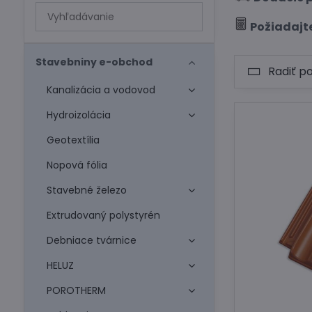
Prehľadať
výsledky
Požiadajte
filtra
fulltextom
Stavebniny e-obchod
Radiť p
Kanalizácia a vodovod
Hydroizolácia
Geotextília
Nopová fólia
Stavebné železo
Extrudovaný polystyrén
Debniace tvárnice
HELUZ
POROTHERM