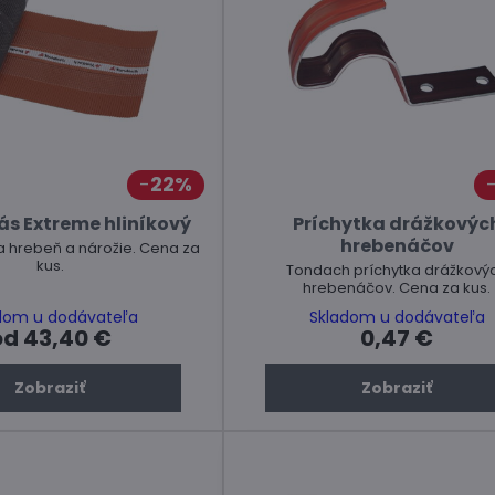
22%
ás Extreme hliníkový
Príchytka drážkovýc
hrebenáčov
a hrebeň a nárožie. Cena za
kus.
Tondach príchytka drážkový
hrebenáčov. Cena za kus.
dom u dodávateľa
Skladom u dodávateľa
od 43,40 €
0,47 €
Zobraziť
Zobraziť