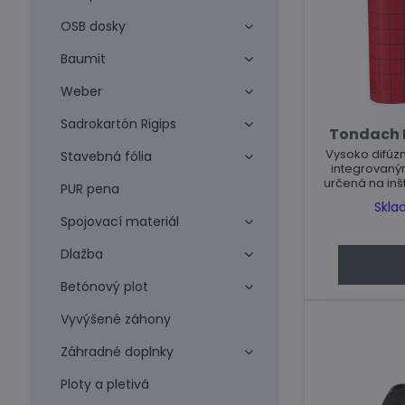
OSB dosky
Baumit
Weber
Sadrokartón Rigips
Tondach F
Vysoko difú
Stavebná fólia
integrovaný
určená na inš
PUR pena
plné d
Skla
Spojovací materiál
Dlažba
Betónový plot
Vyvýšené záhony
Záhradné doplnky
Ploty a pletivá