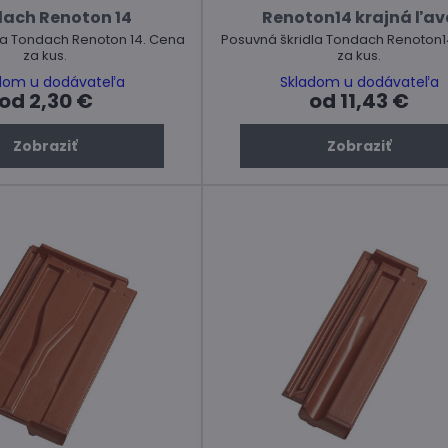
ach Renoton 14
Renoton14 krajná ľav
 Tondach Renoton 14. Cena
Posuvná škridla Tondach Renoton1
za kus.
za kus.
dom u dodávateľa
Skladom u dodávateľa
od 2,30 €
od 11,43 €
Zobraziť
Zobraziť