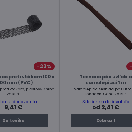
22%
ás proti vtákom 100 x
Tesniaci pás úžľabi
00 mm (PVC)
samolepiaci 1 m
proti vtákom, plastový. Cena
Samolepiaci tesniaci pás úžľa
za kus.
Tondach. Cena za kus.
dom u dodávateľa
Skladom u dodávateľa
9,41 €
od 2,41 €
Do košíka
Zobraziť