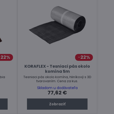
22%
22%
a
KORAFLEX - Tesniaci pás okolo
komína 5m
bia
Tesniaci pás okolo komína, hliníkový s 3D
tvarovaním. Cena za kus.
Skladom u dodávateľa
77,62 €
Zobraziť