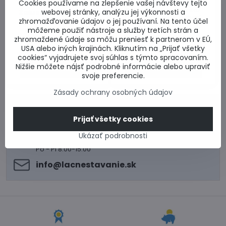
Doručenie 5-7 dní
Cookies používame na zlepšenie vašej návštevy tejto
Kotvy určené na montáž
Žalúzie EKO WDS - 2K
webovej stránky, analýzu jej výkonnosti a
plastových okien a dverí.
zhromažďovanie údajov o jej používaní. Na tento účel
Vnútorné žalúzie na okná
Cena za kus.
môžeme použiť nástroje a služby tretích strán a
dvojkrídlové WDS EKO.
zhromaždené údaje sa môžu preniesť k partnerom v EÚ,
Skladom u dodávateľa
Skladom u dodávateľa
od 27,11 €
0,93 €
USA alebo iných krajinách. Kliknutím na „Prijať všetky
cookies“ vyjadrujete svoj súhlas s týmto spracovaním.
Nižšie môžete nájsť podrobné informácie alebo upraviť
Zobraziť
Do košíka
svoje preferencie.
Zásady ochrany osobných údajov
0917 969 003
Technické poradenstvo
Prijať všetky cookies
0948 987 787
Ukázať podrobnosti
Informácie k objednávkam
Po - Pi 8:00-15:00
info​@lacnestavanie​.sk