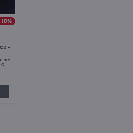
10%
CZ -
a pre
 C.