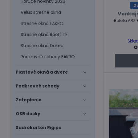
Horúce novinky 2026
Do
Velux strešné okná
Vonkajš
Roleta ARZ 
Strešné okná FAKRO
Strešné okná RoofLITE
Skla
o
Strešné okná Dakea
Podkrovné schody FAKRO
Plastové okná a dvere
Podkrovné schody
Zateplenie
OSB dosky
Sadrokartón Rigips