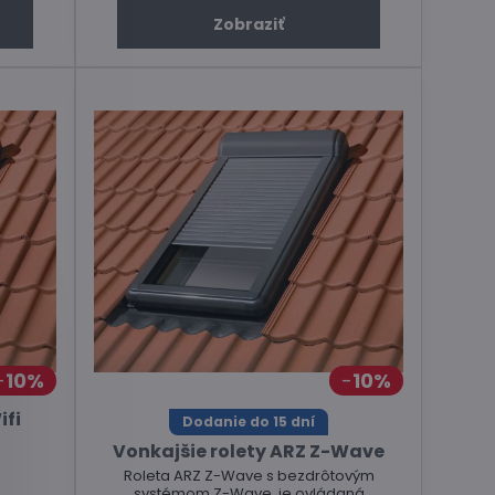
Zobraziť
10%
10%
ifi
Dodanie do 15 dní
Vonkajšie rolety ARZ Z-Wave
Roleta ARZ Z-Wave s bezdrôtovým
systémom Z-Wave, je ovládaná