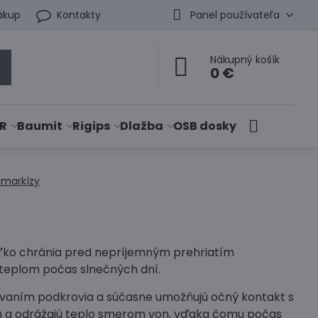
ákup
Kontakty
Panel používateľa
Nákupný košík
0 €
R
Baumit
Rigips
Dlažba
OSB dosky
a markízy
ľko chránia pred nepríjemným prehriatím
 teplom počas slnečných dní.
vaním podkrovia a súčasne umožňujú očný kontakt s
ním a odrážajú teplo smerom von, vďaka čomu počas