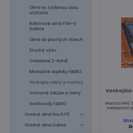
Okná so zvýšenou osou
otáčania
Balkónové okná FGH-V
Galéria
Okná do plochých striech
Strešný výlez
Ovládanie Z-WAVE
Montážne doplnky FAKRO
Vonkajšie rolety a markízy
Vonkajšia
Vnútorné žalúzie a rolety
Markíza AMZ 
Svetlovody FAKRO
ovládačom a
Strešné okná RoofLITE
Skla
Strešné okná Dakea
o