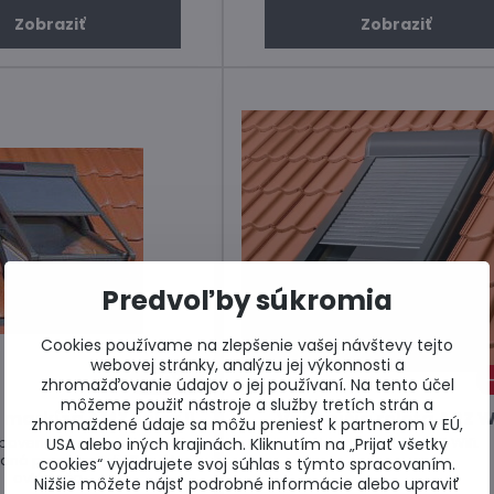
Zobraziť
Zobraziť
Predvoľby súkromia
Cookies používame na zlepšenie vašej návštevy tejto
webovej stránky, analýzu jej výkonnosti a
10%
zhromažďovanie údajov o jej používaní. Na tento účel
môžeme použiť nástroje a služby tretích strán a
 markíza AMZ Solar II
Vonkajšia roleta ARZ W
zhromaždené údaje sa môžu preniesť k partnerom v EÚ,
bavená senzorom intenzity
Novinka roleta ARZ Wifi.
USA alebo iných krajinách. Kliknutím na „Prijať všetky
ádaná pomocou diaľkového
cookies“ vyjadrujete svoj súhlas s týmto spracovaním.
ovládača.
Nižšie môžete nájsť podrobné informácie alebo upraviť