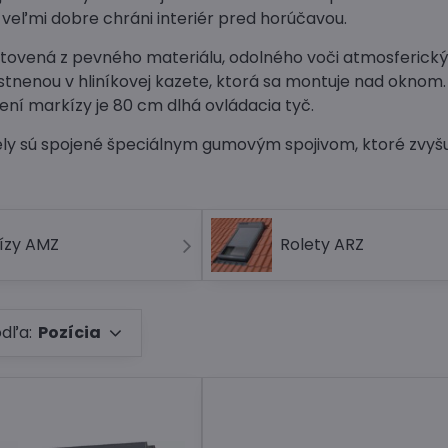
 veľmi dobre chráni interiér pred horúčavou.
otovená z pevného materiálu, odolného voči atmosferický
stnenou v hliníkovej kazete, ktorá sa montuje nad oknom
ení markízy je 80 cm dlhá ovládacia tyč.
ely sú spojené špeciálnym gumovým spojivom, ktoré zvyšu
ízy AMZ
Rolety ARZ
odľa:
Pozícia