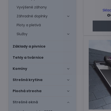
Vyvýšené záhony
Skla
o
Záhradné doplnky
Ploty a pletivá
Služby
Základy a pivnice
Tehly a tvárnice
Komíny
Strešná krytina
Plochá strecha
Strešné okná