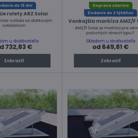
danie do 15 dní
Doprava zdarma
ie rolety ARZ Solar
Dodanie do 2 týždňov
Vonkajšia markíza AMZ/F S
Solar ovláda sa diaľkovým
ovládačom
AMZ/F Solar je markíza pre okn
polochých striech typu F.
dom u dodávateľa
Skladom u dodávateľa
d 732,83 €
od 649,81 €
Zobraziť
Zobraziť