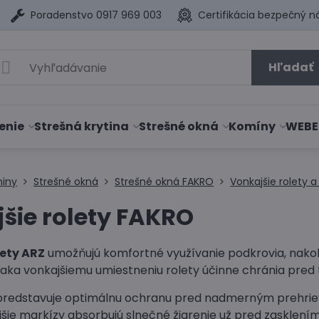
Poradenstvo 0917 969 003
Certifikácia bezpečný n
Hľadať
enie
Strešná krytina
Strešné okná
Komíny
WEBE
niny
Strešné okná
Strešné okná FAKRO
Vonkajšie rolety 
šie rolety FAKRO
lety ARZ
umožňujú komfortné využívanie podkrovia, nako
ďaka vonkajšiemu umiestneniu rolety účinne chránia pred
predstavuje optimálnu ochranu pred nadmerným prehrie
jšie markízy absorbujú slnečné žiarenie už pred zaskle