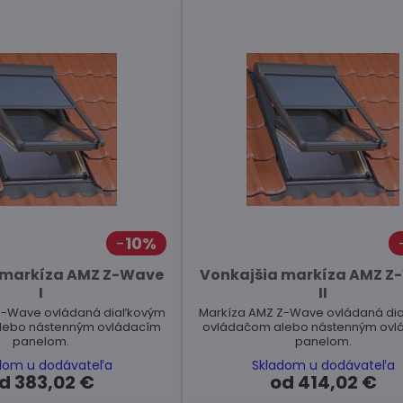
10%
 markíza AMZ Z-Wave
Vonkajšia markíza AMZ Z
I
II
Z-Wave ovládaná diaľkovým
Markíza AMZ Z-Wave ovládaná di
lebo nástenným ovládacím
ovládačom alebo nástenným ovl
panelom.
panelom.
dom u dodávateľa
Skladom u dodávateľa
d 383,02 €
od 414,02 €