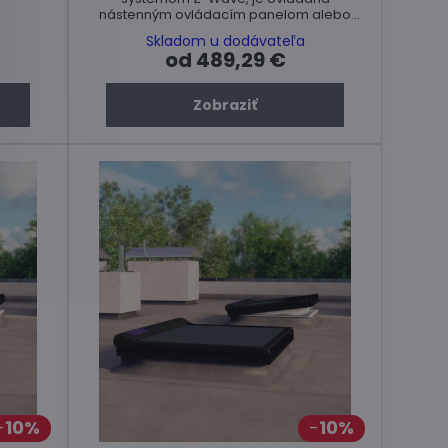
nástenným ovládacím panelom alebo
diaľkovým ovládačom, napájaná 12V DC.
Skladom u dodávateľa
od 489,29 €
Zobraziť
10%
10%