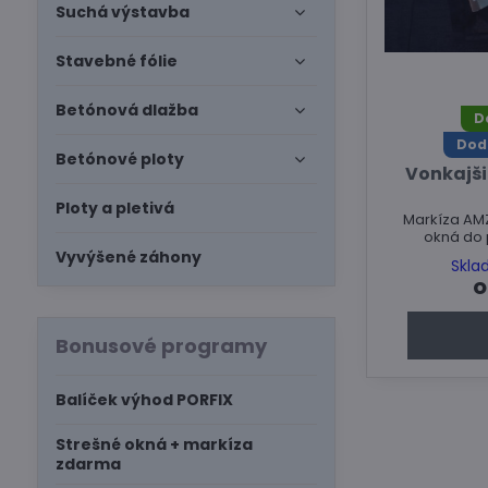
Suchá výstavba
Stavebné fólie
Betónová dlažba
D
Dod
Betónové ploty
Vonkajš
Ploty a pletivá
Markíza AM
okná do 
Vyvýšené záhony
Skla
o
Bonusové programy
Balíček výhod PORFIX
Strešné okná + markíza
zdarma