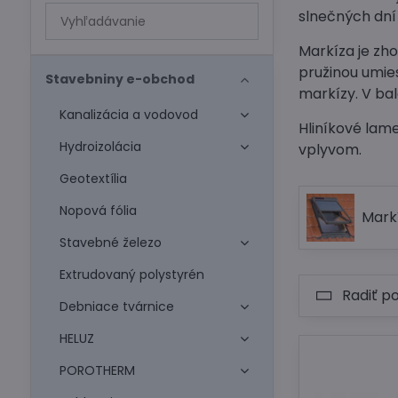
Prehľadať
slnečných dní
výsledky
Markíza je zh
filtra
pružinou umie
fulltextom
Stavebniny e-obchod
markízy. V bal
Kanalizácia a vodovod
Hliníkové lam
Hydroizolácia
vplyvom.
Geotextília
Nopová fólia
Mark
Stavebné železo
Extrudovaný polystyrén
Radiť p
Debniace tvárnice
HELUZ
POROTHERM