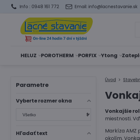
Info : 0948 161 772
Email: info@lacnestavanie.sk
HELUZ
POROTHERM
PORFIX
Ytong
Zatepl
Úvod
Staveb
Parametre
Vonkaj
Vyberte rozmer okna
Vonkajšie ro
miestnosti. V
Markíza AMZ 
Hľadať text
okolím. Vonka