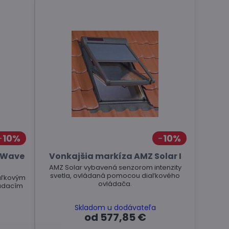
10%
10%
-Wave
Vonkajšia markíza AMZ Solar I
AMZ Solar vybavená senzorom intenzity
svetla, ovládaná pomocou diaľkového
aľkovým
ovládača.
ádacím
Skladom u dodávateľa
od 577,85 €