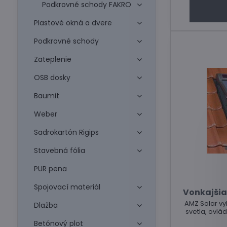
Podkrovné schody FAKRO
Plastové okná a dvere
Podkrovné schody
Zateplenie
OSB dosky
Baumit
Weber
Sadrokartón Rigips
Stavebná fólia
PUR pena
Spojovací materiál
Vonkajšia
AMZ Solar vy
Dlažba
svetla, ovl
Betónový plot