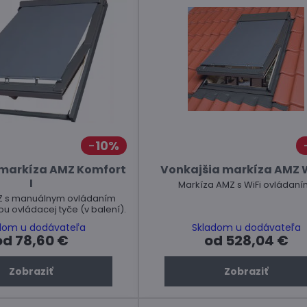
10%
 markíza AMZ Komfort
Vonkajšia markíza AMZ W
I
Markíza AMZ s WiFi ovládaní
Z s manuálnym ovládaním
 ovládacej tyče (v balení).
dom u dodávateľa
Skladom u dodávateľa
od 78,60 €
od 528,04 €
Zobraziť
Zobraziť