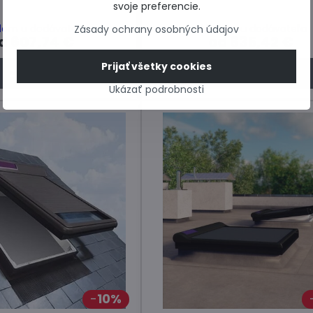
svoje preferencie.
dom u dodávateľa
Skladom u dodávateľa
Zásady ochrany osobných údajov
d 607,74 €
od 635,42 €
Prijať všetky cookies
Zobraziť
Zobraziť
Ukázať podrobnosti
10%