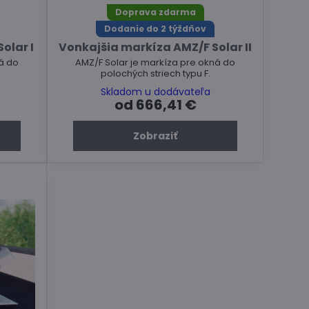
Doprava zdarma
Dodanie do 2 týždňov
olar I
Vonkajšia markíza AMZ/F Solar II
á do
AMZ/F Solar je markíza pre okná do
polochých striech typu F.
Skladom u dodávateľa
od 666,41 €
Zobraziť