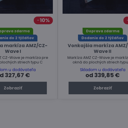
10%
oprava zdarma
Doprava zdarma
anie do 2 týždňov
Dodanie do 2 týždňov
ia markíza AMZ/CZ-
Vonkajšia markíza AMZ/
Wave I
Wave II
Z CZ-Wave je markíza pre
Markíza AMZ CZ-Wave je markíz
plochých striech typu C
okná do plochých striech typu
dom u dodávateľa
Skladom u dodávateľa
d 327,67 €
od 339,85 €
Zobraziť
Zobraziť