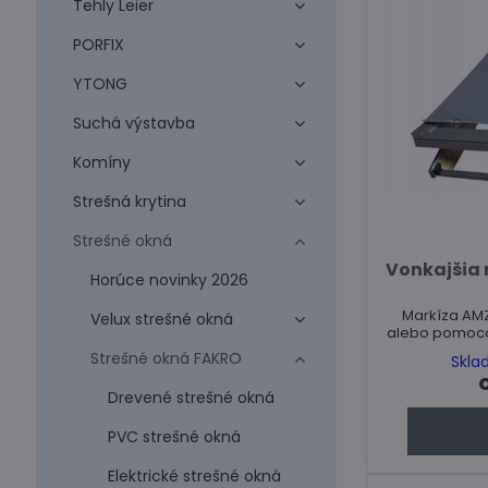
Tehly Leier
PORFIX
YTONG
Suchá výstavba
Komíny
Strešná krytina
Strešné okná
Vonkajšia
Horúce novinky 2026
Markíza AM
Velux strešné okná
alebo pomocou
Strešné okná FAKRO
Skla
Drevené strešné okná
PVC strešné okná
Elektrické strešné okná