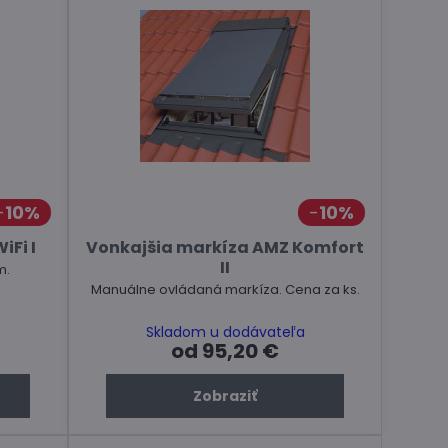
10%
10%
iFi I
Vonkajšia markíza AMZ Komfort
II
m.
Manuálne ovládaná markíza. Cena za ks.
Skladom u dodávateľa
od 95,20 €
Zobraziť