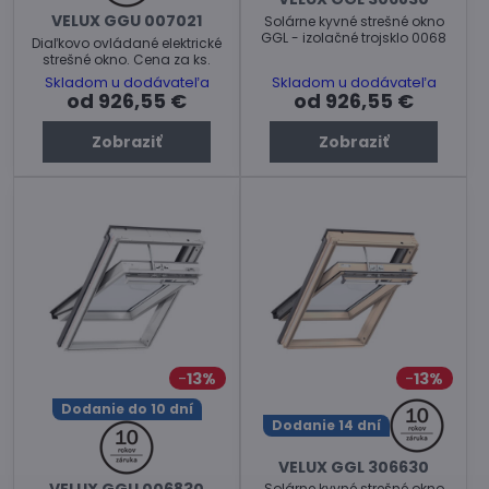
VELUX GGU 007021
Solárne kyvné strešné okno
GGL - izolačné trojsklo 0068
Diaľkovo ovládané elektrické
strešné okno. Cena za ks.
Skladom u dodávateľa
Skladom u dodávateľa
od 926,55 €
od 926,55 €
Zobraziť
Zobraziť
13%
13%
Dodanie do 10 dní
Dodanie 14 dní
VELUX GGL 306630
VELUX GGU 006830
Solárne kyvné strešné okno