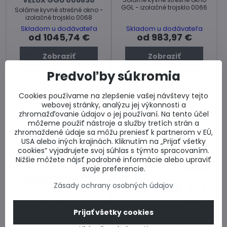
GGL - izolačné trojsklo 0066
Solárne kyvné strešné okno -
izolačné trojsklo 0068
Skladom u dodávateľa
Skladom u dodávateľa
od 1045,74 €
od 983,97 €
Zobraziť
Zobraziť
Predvoľby súkromia
Cookies používame na zlepšenie vašej návštevy tejto
webovej stránky, analýzu jej výkonnosti a
zhromažďovanie údajov o jej používaní. Na tento účel
môžeme použiť nástroje a služby tretích strán a
zhromaždené údaje sa môžu preniesť k partnerom v EÚ,
USA alebo iných krajinách. Kliknutím na „Prijať všetky
cookies“ vyjadrujete svoj súhlas s týmto spracovaním.
Nižšie môžete nájsť podrobné informácie alebo upraviť
13%
13%
svoje preferencie.
Dodanie do 10 dní
Zásady ochrany osobných údajov
Dodanie 3 dni
Solárne okno VELUX GLL
Prijať všetky cookies
106430
VELUX GGU 006630
Drevené solárne strešné okno