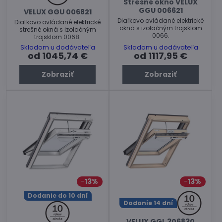
Strešné okno VELUX
GGU 006621
VELUX GGU 006821
Diaľkovo ovládané elektrické
Diaľkovo ovládané elektrické
okná s izolačným trojsklom
strešné okná s izolačným
0066.
trojsklom 0068.
Skladom u dodávateľa
Skladom u dodávateľa
od 1045,74 €
od 1117,95 €
Zobraziť
Zobraziť
13%
13%
Dodanie do 10 dní
Dodanie 14 dní
VELUX GGL 306830