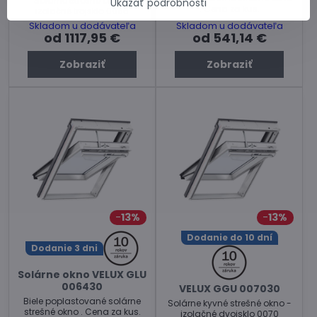
Solárne strešné okno -
Ukázať podrobnosti
. Cena za kus.
izolačné trojsklo 0066
Skladom u dodávateľa
Skladom u dodávateľa
od 1117,95 €
od 541,14 €
Zobraziť
Zobraziť
13%
13%
Dodanie do 10 dní
Dodanie 3 dni
Solárne okno VELUX GLU
006430
VELUX GGU 007030
Biele poplastované solárne
Solárne kyvné strešné okno -
strešné okno . Cena za kus.
izolačné dvojsklo 0070