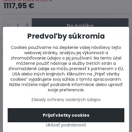
1117,95 €
Do košíka
Predvoľby súkromia
Množstevné zľavy
Cookies používame na zlepšenie vašej návštevy tejto
webovej stránky, analýzu jej výkonnosti a
1-2
ks:
1117,95 €
/ks
zhromažďovanie údajov o jej používaní. Na tento účel
3
ks
a viac
:
1066,55 €
/ks
môžeme použiť nástroje a služby tretích strán a
zhromaždené údaje sa môžu preniesť k partnerom v EÚ,
USA alebo iných krajinách. Kliknutím na „Prijať všetky
Otázka k produktu
Doručenia
cookies“ vyjadrujete svoj súhlas s týmto spracovaním.
Nižšie môžete nájsť podrobné informácie alebo upraviť
Výrobca:
svoje preferencie.
Zásady ochrany osobných údajov
Popis
Prijať všetky cookies
Ukázať podrobnosti
Predchádzajúci