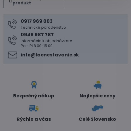
produkt
0917 969 003
Technické poradenstvo
0948 987 787
Informácie k objednávkam
Po - Pi 8:00-15:00
info​@lacnestavanie​.sk
Bezpečný nákup
Najlepšie ceny
Rýchlo a včas
Celé Slovensko