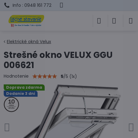
Info : 0948 161 772
Elektrické okná Velux
Strešné okno VELUX GGU
006621
Hodnotenie
5
/
5
(
1
x)
Doprava zdarma
Dodanie 3 dni