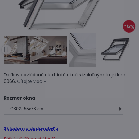
13%
Diaľkovo ovládané elektrické okná s izolačným trojsklom
0066.
Čítajte viac
Rozmer okna
Skladom u dodávateľa
1285,01 €
Zľava
167,05 €