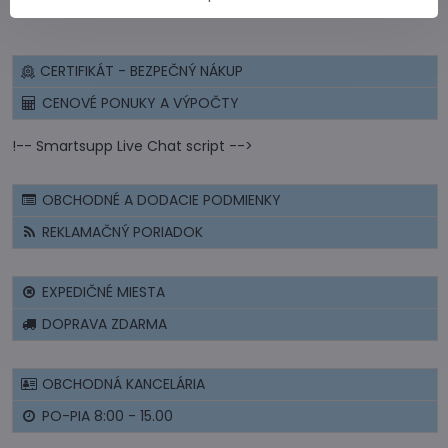
CERTIFIKÁT - BEZPEČNÝ NÁKUP
CENOVÉ PONUKY A VÝPOČTY
!-- Smartsupp Live Chat script -->
OBCHODNÉ A DODACIE PODMIENKY
REKLAMAČNÝ PORIADOK
EXPEDIČNÉ MIESTA
DOPRAVA ZDARMA
OBCHODNÁ KANCELÁRIA
PO-PIA 8:00 - 15.00