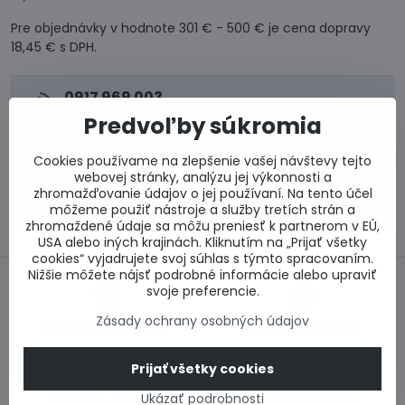
Pre objednávky v hodnote 301 € - 500 € je cena dopravy
18,45 € s DPH.
0917 969 003
Technické poradenstvo
Predvoľby súkromia
0948 987 787
Informácie k objednávkam
Cookies používame na zlepšenie vašej návštevy tejto
Po - Pi 8:00-15:00
webovej stránky, analýzu jej výkonnosti a
zhromažďovanie údajov o jej používaní. Na tento účel
info​@lacnestavanie​.sk
môžeme použiť nástroje a služby tretích strán a
zhromaždené údaje sa môžu preniesť k partnerom v EÚ,
USA alebo iných krajinách. Kliknutím na „Prijať všetky
cookies“ vyjadrujete svoj súhlas s týmto spracovaním.
Nižšie môžete nájsť podrobné informácie alebo upraviť
svoje preferencie.
Zásady ochrany osobných údajov
Bezpečný nákup
Najlepšie ceny
Prijať všetky cookies
Rýchlo a včas
Ukázať podrobnosti
Celé Slovensko