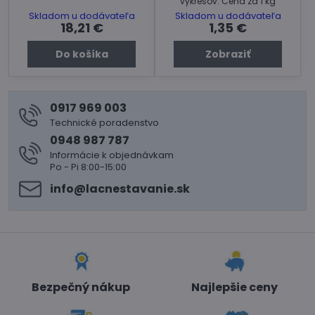
výkresov. Cena za 1 kg
Skladom u dodávateľa
Skladom u dodávateľa
18,21 €
1,35 €
Do košíka
Zobraziť
0917 969 003
Technické poradenstvo
0948 987 787
Informácie k objednávkam
Po - Pi 8:00-15:00
info​@lacnestavanie​.sk
Bezpečný nákup
Najlepšie ceny