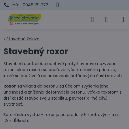
Info : 0948 161 772
Stavebné železo
Stavebný roxor
Stavebná oceĺ, alebo oceľové prúty hovorovo nazývané
roxor , alebo roxore sú oceľové tyče kruhového prierezu,
ktoré sa používajú na armovanie betónových častí stavieb.
Roxor
sa vkladá do betónu za účelom zvýšenia jeho
únosnosti a zníženia deformácie betónu. Vďaka roxorom si
drží každá stavba svoju stabilitu, pevnosť a má dlhú
životnosť.
Betonárska výstuž - roxor je na predaj v 6 metrových a aj
12m dĺžkach.