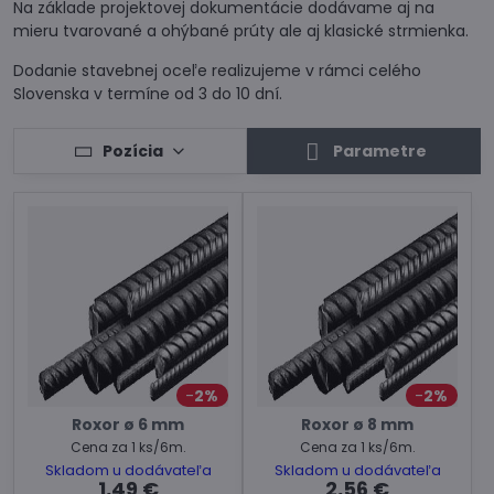
Na základe projektovej dokumentácie dodávame aj na
mieru tvarované a ohýbané prúty ale aj klasické strmienka.
Dodanie stavebnej oceľe realizujeme v rámci celého
Slovenska v termíne od 3 do 10 dní.
Pozícia
Parametre
2%
2%
Roxor ø 6 mm
Roxor ø 8 mm
Cena za 1 ks/6m.
Cena za 1 ks/6m.
Skladom u dodávateľa
Skladom u dodávateľa
1,49 €
2,56 €