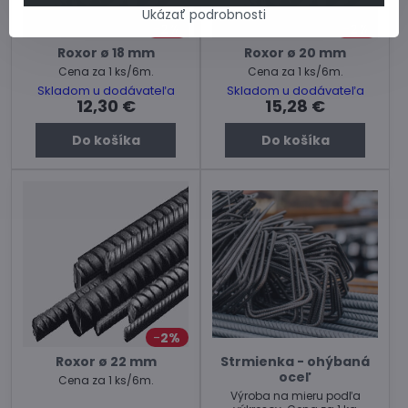
Ukázať podrobnosti
2%
2%
Roxor ø 18 mm
Roxor ø 20 mm
Cena za 1 ks/6m.
Cena za 1 ks/6m.
Skladom u dodávateľa
Skladom u dodávateľa
12,30 €
15,28 €
Do košíka
Do košíka
2%
Roxor ø 22 mm
Strmienka - ohýbaná
oceľ
Cena za 1 ks/6m.
Výroba na mieru podľa