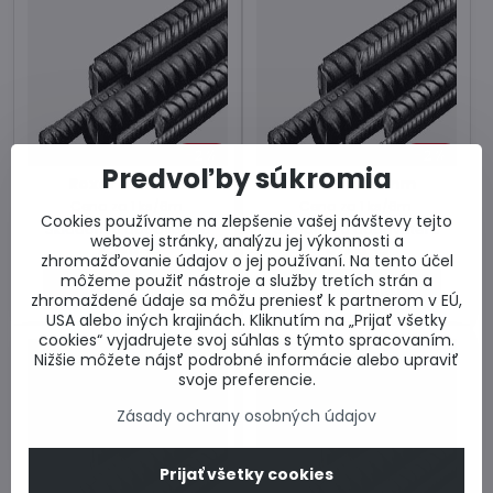
2%
2%
Predvoľby súkromia
Roxor ø 14 mm
Roxor ø 16 mm
Cena za 1 ks/6m.
Cena za 1 ks/6m.
Cookies používame na zlepšenie vašej návštevy tejto
Skladom u dodávateľa
Skladom u dodávateľa
webovej stránky, analýzu jej výkonnosti a
7,46 €
9,78 €
zhromažďovanie údajov o jej používaní. Na tento účel
môžeme použiť nástroje a služby tretích strán a
Do košíka
Do košíka
zhromaždené údaje sa môžu preniesť k partnerom v EÚ,
USA alebo iných krajinách. Kliknutím na „Prijať všetky
cookies“ vyjadrujete svoj súhlas s týmto spracovaním.
Nižšie môžete nájsť podrobné informácie alebo upraviť
svoje preferencie.
Zásady ochrany osobných údajov
Prijať všetky cookies