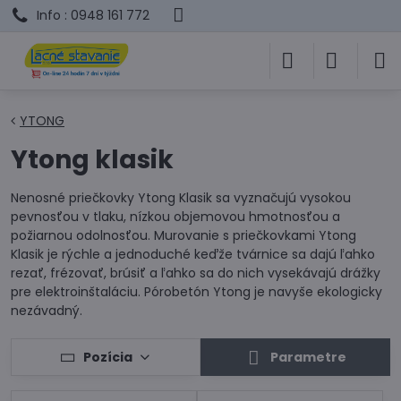
Info : 0948 161 772
YTONG
Ytong klasik
Nenosné priečkovky Ytong Klasik sa vyznačujú vysokou
pevnosťou v tlaku, nízkou objemovou hmotnosťou a
požiarnou odolnosťou. Murovanie s priečkovkami Ytong
Klasik je rýchle a jednoduché keďže tvárnice sa dajú ľahko
rezať, frézovať, brúsiť a ľahko sa do nich vysekávajú drážky
pre elektroinštaláciu. Pórobetón Ytong je navyše ekologicky
nezávadný.
Pozícia
Parametre