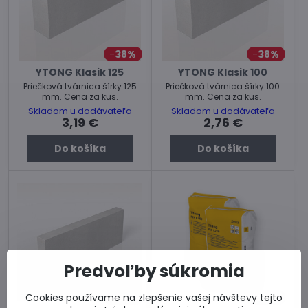
38%
38%
YTONG Klasik 125
YTONG Klasik 100
Priečková tvárnica šírky 125
Priečková tvárnica šírky 100
mm. Cena za kus.
mm. Cena za kus.
Skladom u dodávateľa
Skladom u dodávateľa
3,19 €
2,76 €
Do košíka
Do košíka
Predvoľby súkromia
Cookies používame na zlepšenie vašej návštevy tejto
38%
20%