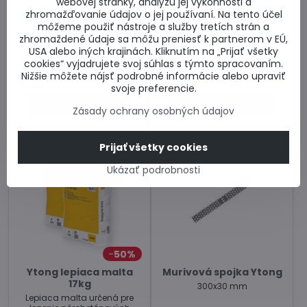
webovej stránky, analýzu jej výkonnosti a
YTONG Klasik 75
Ytong zakladacia malta
zhromažďovanie údajov o jej používaní. Na tento účel
tepelnoizolačná 15kg
Priečková tvárnica šírky 75
môžeme použiť nástroje a služby tretích strán a
mm. Cena za kus.
Tepelnoizolačná malta
zhromaždené údaje sa môžu preniesť k partnerom v EÚ,
určené pre založenie prvého
USA alebo iných krajinách. Kliknutím na „Prijať všetky
radu tvárnic Ytong na
cookies“ vyjadrujete svoj súhlas s týmto spracovaním.
základovú dosku. Cena za
Skladom u dodávateľa
Skladom u dodávateľa
balenie.
Nižšie môžete nájsť podrobné informácie alebo upraviť
2,11 €
15,26 €
svoje preferencie.
Do košíka
Do košíka
Zásady ochrany osobných údajov
Prijať všetky cookies
Ukázať podrobnosti
50%
Ytong lepiaca malta
Murivová spojka Ytong
17kg
300x30 mm
Lepiaca malta určená pre