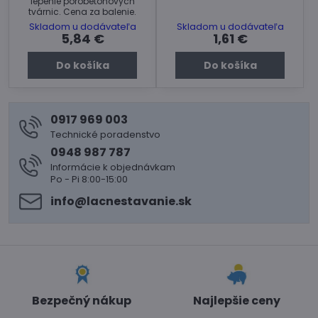
lepenie pórobetónových
tvárnic. Cena za balenie.
Skladom u dodávateľa
Skladom u dodávateľa
5,84 €
1,61 €
Do košíka
Do košíka
0917 969 003
Technické poradenstvo
0948 987 787
Informácie k objednávkam
Po - Pi 8:00-15:00
info​@lacnestavanie​.sk
Bezpečný nákup
Najlepšie ceny