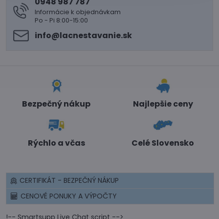
0948 987 787
Informácie k objednávkam
Po - Pi 8:00-15:00
info​@lacnestavanie​.sk
Bezpečný nákup
Najlepšie ceny
Rýchlo a včas
Celé Slovensko
CERTIFIKÁT - BEZPEČNÝ NÁKUP
CENOVÉ PONUKY A VÝPOČTY
!-- Smartsupp Live Chat script -->