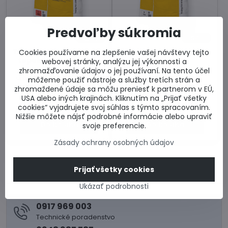
Predvoľby súkromia
20%
50%
Ytong zakladacia malta
Ytong lepiaca malta
Cookies používame na zlepšenie vašej návštevy tejto
tepelnoizolačná 15kg
17kg
webovej stránky, analýzu jej výkonnosti a
zhromažďovanie údajov o jej používaní. Na tento účel
Tepelnoizolačná malta
Lepiaca malta určená pre
určené pre založenie prvého
lepenie pórobetónových
môžeme použiť nástroje a služby tretích strán a
radu tvárnic Ytong na
tvárnic. Cena za balenie.
zhromaždené údaje sa môžu preniesť k partnerom v EÚ,
základovú dosku. Cena za
Skladom u dodávateľa
Skladom u dodávateľa
USA alebo iných krajinách. Kliknutím na „Prijať všetky
balenie.
15,26 €
5,84 €
cookies“ vyjadrujete svoj súhlas s týmto spracovaním.
Nižšie môžete nájsť podrobné informácie alebo upraviť
Do košíka
Do košíka
svoje preferencie.
Zásady ochrany osobných údajov
DODACIE PODMIENKY YTONG
Prijať všetky cookies
ŽIADOSŤ O CENOVÚ PONUKU
Ukázať podrobnosti
0917 969 003
Technické poradenstvo