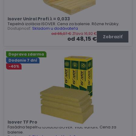
Isover Unirol Profi λ = 0,033
Tepelná izolácia ISOVER. Cena za balenie. Rôzne hrúbky.
Dostupnosť:
Skladom u dodávateľa
od 65,07 €
Zľava 16,92 €
Zobraziť
od 48,15 €
Doprava zdarma
Dodanie 7 dní
-40%
Isover TF Profi
Fasádna tepelná izolácia ISOVER. Viac variant. Cena za
balenie.