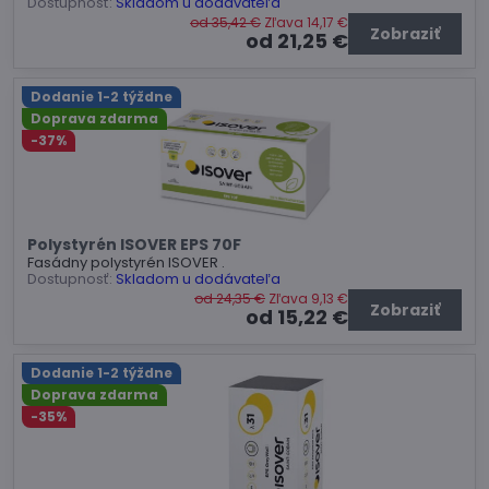
Dostupnosť:
Skladom u dodávateľa
od 35,42 €
Zľava 14,17 €
Zobraziť
od 21,25 €
Dodanie 1-2 týždne
Doprava zdarma
-37%
Polystyrén ISOVER EPS 70F
Fasádny polystyrén ISOVER .
Dostupnosť:
Skladom u dodávateľa
od 24,35 €
Zľava 9,13 €
Zobraziť
od 15,22 €
Dodanie 1-2 týždne
Doprava zdarma
-35%