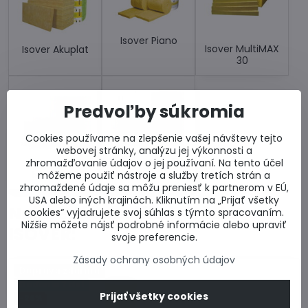
Isover Piano
Isover MultiMAX
Isover Akuplat
30
Predvoľby súkromia
Cookies používame na zlepšenie vašej návštevy tejto
webovej stránky, analýzu jej výkonnosti a
Isover Woodsil
zhromažďovanie údajov o jej používaní. Na tento účel
Isover UNI
môžeme použiť nástroje a služby tretích strán a
zhromaždené údaje sa môžu preniesť k partnerom v EÚ,
USA alebo iných krajinách. Kliknutím na „Prijať všetky
Najpredávanejšia izolácia
cookies“ vyjadrujete svoj súhlas s týmto spracovaním.
Nižšie môžete nájsť podrobné informácie alebo upraviť
ISOVER:
svoje preferencie.
Zásady ochrany osobných údajov
Doprava zdarma
Dodanie 7 dní
Prijať všetky cookies
-26%