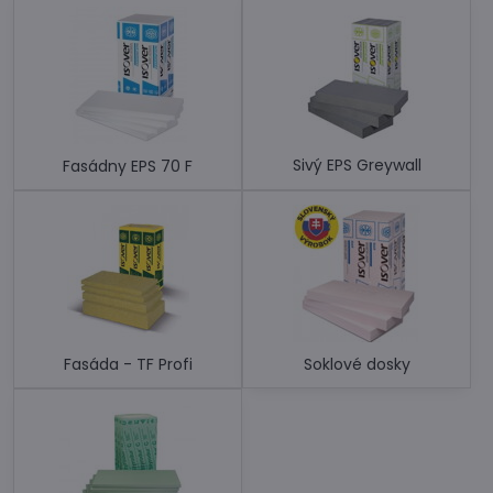
Sivý EPS Greywall
Fasádny EPS 70 F
Fasáda - TF Profi
Soklové dosky