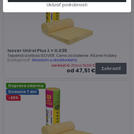
Ukázať podrobnosti
Isover Unirol Plus λ = 0,035
Tepelná izolácia ISOVER. Cena za balenie. Rôzne hrúbky
Dostupnosť:
Skladom u dodávateľa
od 64,21 €
Zľava 16,69 €
Zobraziť
od 47,51 €
Doprava zdarma
Dodanie 7 dní
-26%