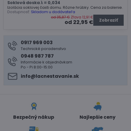
Soklová doska λ = 0,034
Izolácia soklovej časti domu. Rôzne hrúbky. Cena za balenie.
Dostupnosť:
Skladom u dodávateľa
od 35,87 €
Zľava 12,91 €
Zobraziť
od 22,95 €
0917 969 003
Technické poradenstvo
0948 987 787
Informácie k objednávkam
Po - Pi 8:00-15:00
info​@lacnestavanie​.sk
Bezpečný nákup
Najlepšie ceny