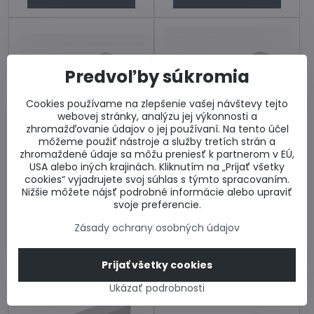
Predvoľby súkromia
Cookies používame na zlepšenie vašej návštevy tejto
webovej stránky, analýzu jej výkonnosti a
zhromažďovanie údajov o jej používaní. Na tento účel
môžeme použiť nástroje a služby tretích strán a
38%
38%
zhromaždené údaje sa môžu preniesť k partnerom v EÚ,
YTONG Klasik 200
YTONG Klasik 125
USA alebo iných krajinách. Kliknutím na „Prijať všetky
cookies“ vyjadrujete svoj súhlas s týmto spracovaním.
Priečková tvárnica šírky
Priečková tvárnica šírky 125
200mm. Cena za kus.
mm. Cena za kus.
Nižšie môžete nájsť podrobné informácie alebo upraviť
svoje preferencie.
Skladom u dodávateľa
Skladom u dodávateľa
5,03 €
3,19 €
Zásady ochrany osobných údajov
Do košíka
Do košíka
Prijať všetky cookies
Ukázať podrobnosti