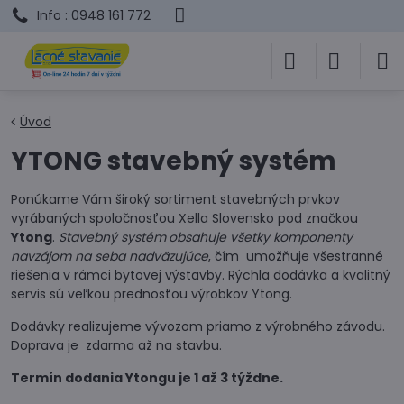
Info : 0948 161 772
Úvod
YTONG stavebný systém
Ponúkame Vám široký sortiment stavebných prvkov
vyrábaných spoločnosťou Xella Slovensko pod značkou
Ytong
.
Stavebný systém
obsahuje všetky komponenty
navzájom na seba nadväzujúce
, čím umožňuje všestranné
riešenia v rámci bytovej výstavby. Rýchla dodávka a kvalitný
servis sú veľkou prednosťou výrobkov Ytong.
Dodávky realizujeme vývozom priamo z výrobného závodu.
Doprava je zdarma až na stavbu.
Termín dodania Ytongu je 1 až 3 týždne.