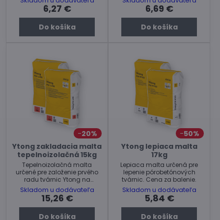
Skladom u dodávateľa
Skladom u dodávateľa
6,27 €
6,69 €
Do košíka
Do košíka
20%
50%
Ytong zakladacia malta
Ytong lepiaca malta
tepelnoizolačná 15kg
17kg
Tepelnoizolačná malta
Lepiaca malta určená pre
určené pre založenie prvého
lepenie pórobetónových
radu tvárnic Ytong na
tvárnic. Cena za balenie.
základovú dosku. Cena za
Skladom u dodávateľa
Skladom u dodávateľa
balenie.
15,26 €
5,84 €
Do košíka
Do košíka