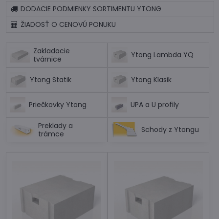
DODACIE PODMIENKY SORTIMENTU YTONG
ŽIADOSŤ O CENOVÚ PONUKU
Zakladacie
Ytong Lambda YQ
tvárnice
Ytong Statik
Ytong Klasik
Priečkovky Ytong
UPA a U profily
Preklady a
Schody z Ytongu
trámce