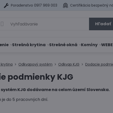
Poradenstvo 0917 969 003
Certifikácia bezpečný n
Hľadať
enie
Strešná krytina
Strešné okná
Komíny
WEBE
 krytina
Odkvapový systém
Odkvap KJG
Dodacie podmi
ie podmienky KJG
ý systém KJG dodávame na celom území Slovenska.
 je do 5 pracovných dní.