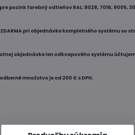
 pre pozink farebný odtieňov RAL: 8028, 7016, 9005, 3
e ZDARMA pri objednávke kompletného systému so str
tatnej objednávke len odkvapového systému účtujeme
 odberné množstvo je od 200 € s DPH.