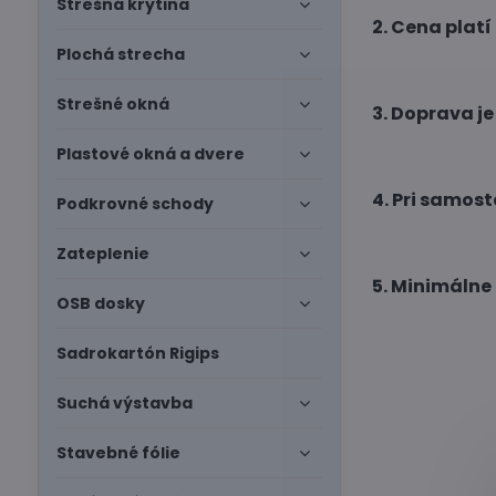
Strešná krytina
2. Cena platí
Plochá strecha
Strešné okná
3. Doprava j
Plastové okná a dvere
4. Pri samos
Podkrovné schody
Zateplenie
5. Minimálne
OSB dosky
Sadrokartón Rigips
Suchá výstavba
Stavebné fólie