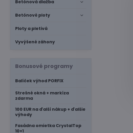
Betónová dlažba
Betónové ploty
Ploty a pletivá
Vyvýšené záhony
Bonusové programy
Balíček výhod PORFIX
Strešné okná + markíza
zdarma
100 EUR na ďalší nákup + ďalšie
výhody
Fasádna omietka CrystalTop
10+1