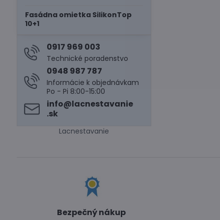
Fasádna omietka SilikonTop
10+1
0917 969 003
Technické poradenstvo
0948 987 787
Informácie k objednávkam
Po - Pi 8:00-15:00
info​@lacnestavanie​
.sk
Lacnestavanie
Bezpečný nákup