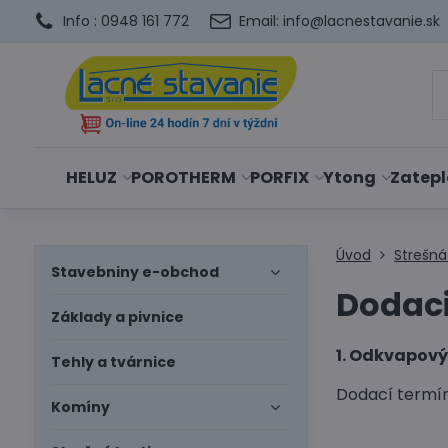
Info : 0948 161 772
Email: info@lacnestavanie.sk
HELUZ
POROTHERM
PORFIX
Ytong
Zatepl
Úvod
Strešná
Stavebniny e-obchod
Dodac
Základy a pivnice
1. Odkvapov
Tehly a tvárnice
Dodací termín
Komíny