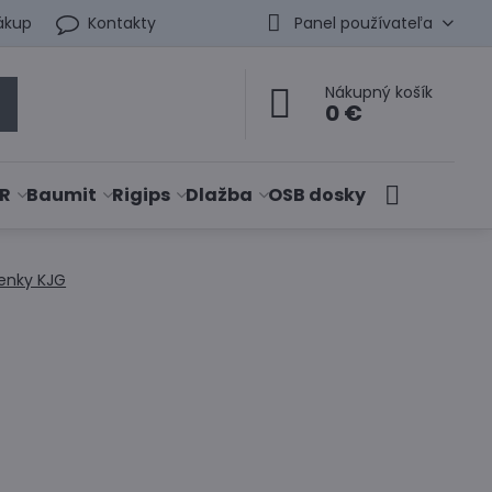
ákup
Kontakty
Panel používateľa
Nákupný košík
0 €
R
Baumit
Rigips
Dlažba
OSB dosky
enky KJG