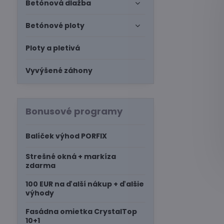
Betónová dlažba
Betónové ploty
Ploty a pletivá
Vyvýšené záhony
Bonusové programy
Balíček výhod PORFIX
Strešné okná + markíza
zdarma
100 EUR na ďalší nákup + ďalšie
výhody
Fasádna omietka CrystalTop
10+1