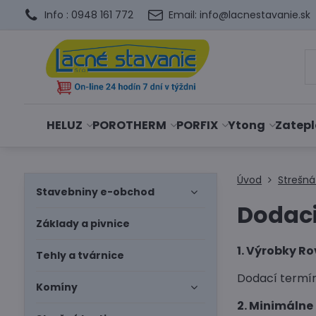
Info : 0948 161 772
Email: info@lacnestavanie.sk
HELUZ
POROTHERM
PORFIX
Ytong
Zatepl
Úvod
Strešná
Stavebniny e-obchod
Dodac
Základy a pivnice
1. Výrobky R
Tehly a tvárnice
Dodací termín
Komíny
2. Minimálne