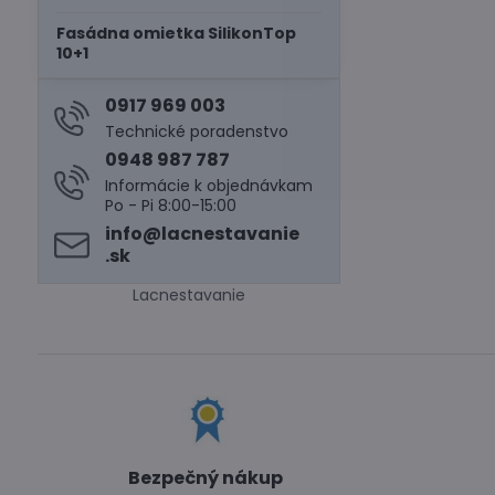
Fasádna omietka SilikonTop
10+1
0917 969 003
Technické poradenstvo
0948 987 787
Informácie k objednávkam
Po - Pi 8:00-15:00
info​@lacnestavanie​
.sk
Lacnestavanie
Bezpečný nákup