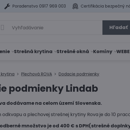
Poradenstvo 0917 969 003
Certifikácia bezpečný n
Hľadať
enie
Strešná krytina
Strešné okná
Komíny
WEBE
 krytina
Plechová ROVA
Dodacie podmienky
ie podmienky Lindab
ova dodávame na celom území Slovenska.
 odkvapu a plechovej strešnej krytiny Rova je do 10 prac
 odberné množstvo je od 400 € s DPH(strešné doplnky)