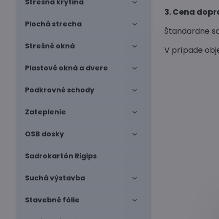
Strešná krytina
3. Cena dopr
Plochá strecha
Štandardne sa
Strešné okná
V prípade obj
Plastové okná a dvere
Podkrovné schody
Zateplenie
OSB dosky
Sadrokartón Rigips
Suchá výstavba
Stavebné fólie