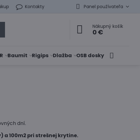
ákup
Kontakty
Panel používateľa
Nákupný košík
0 €
R
Baumit
Rigips
Dlažba
OSB dosky
ovných dní.
 a 100m2 pri strešnej krytine.