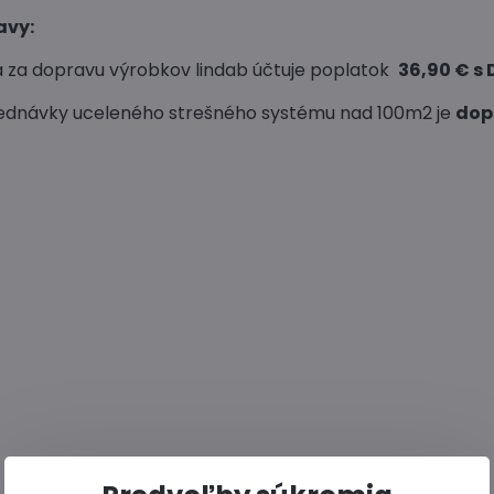
avy:
 za dopravu výrobkov lindab účtuje poplatok
36,90
€ s 
ednávky uceleného strešného systému nad 100m2 je
dop