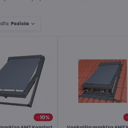
odľa:
Pozícia
10%
 markíza AMZ Komfort
Vonkajšia markíza AMZ W