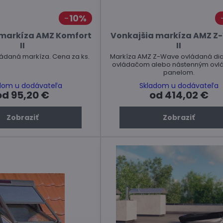
10%
 markíza AMZ Komfort
Vonkajšia markíza AMZ Z
II
II
ádaná markíza. Cena za ks.
Markíza AMZ Z-Wave ovládaná di
ovládačom alebo nástenným ovl
panelom.
dom u dodávateľa
Skladom u dodávateľa
od 95,20 €
od 414,02 €
Zobraziť
Zobraziť