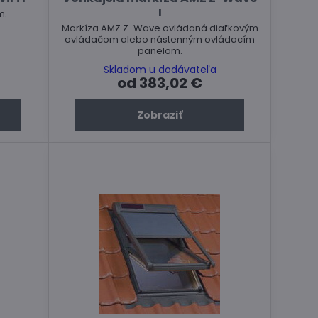
I
m.
Markíza AMZ Z-Wave ovládaná diaľkovým
ovládačom alebo nástenným ovládacím
panelom.
Skladom u dodávateľa
od 383,02 €
Zobraziť