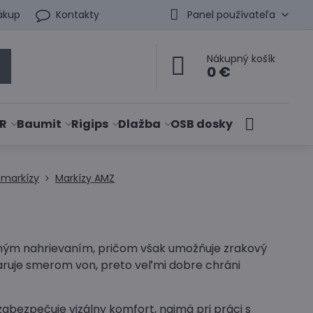
ákup
Kontakty
Panel používateľa
Nákupný košík
0 €
R
Baumit
Rigips
Dlažba
OSB dosky
a markízy
Markízy AMZ
rným nahrievaním, pričom však umožňuje zrakový
žaruje smerom von, preto veľmi dobre chráni
bezpečuje vizálny komfort, najmä pri práci s