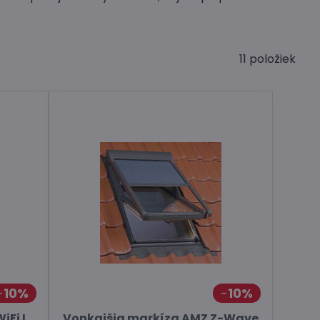
11
položiek
10%
10%
iFi I
Vonkajšia markíza AMZ Z-Wave