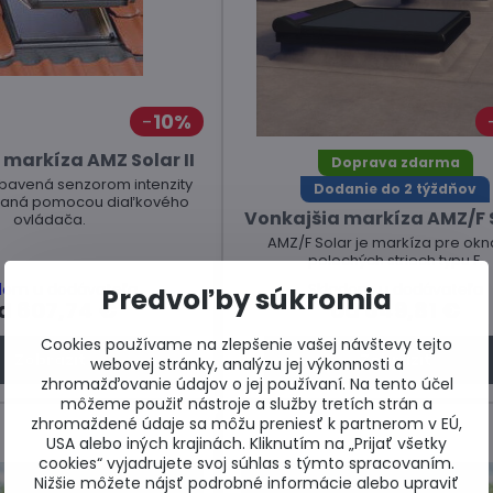
10%
 markíza AMZ Solar II
Doprava zdarma
bavená senzorom intenzity
Dodanie do 2 týždňov
ádaná pomocou diaľkového
Vonkajšia markíza AMZ/F S
ovládača.
AMZ/F Solar je markíza pre okn
polochých striech typu F.
dom u dodávateľa
Skladom u dodávateľa
Predvoľby súkromia
d 607,74 €
od 649,81 €
Cookies používame na zlepšenie vašej návštevy tejto
Zobraziť
Zobraziť
webovej stránky, analýzu jej výkonnosti a
zhromažďovanie údajov o jej používaní. Na tento účel
môžeme použiť nástroje a služby tretích strán a
zhromaždené údaje sa môžu preniesť k partnerom v EÚ,
USA alebo iných krajinách. Kliknutím na „Prijať všetky
cookies“ vyjadrujete svoj súhlas s týmto spracovaním.
Nižšie môžete nájsť podrobné informácie alebo upraviť