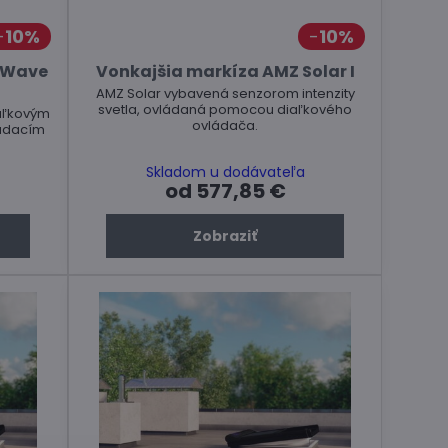
10%
10%
-Wave
Vonkajšia markíza AMZ Solar I
AMZ Solar vybavená senzorom intenzity
svetla, ovládaná pomocou diaľkového
aľkovým
ovládača.
ádacím
Skladom u dodávateľa
od 577,85 €
Zobraziť