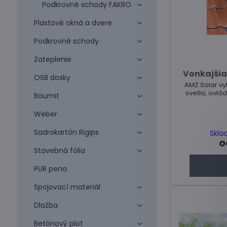
Podkrovné schody FAKRO
Plastové okná a dvere
Podkrovné schody
Zateplenie
Vonkajšia
OSB dosky
AMZ Solar vy
svetla, ovl
Baumit
Weber
Sadrokartón Rigips
Skla
o
Stavebná fólia
PUR pena
Spojovací materiál
Dlažba
Betónový plot