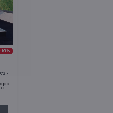
10%
CZ -
a pre
 C.