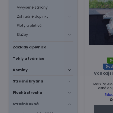
Vyvýšené záhony
Záhradné doplnky
Ploty a pletivá
Služby
Základy a pivnice
Tehly a tvárnice
D
Dod
Komíny
Vonkajš
Strešná krytina
Markíza AM
okná do 
Plochá strecha
Skla
o
Strešné okná