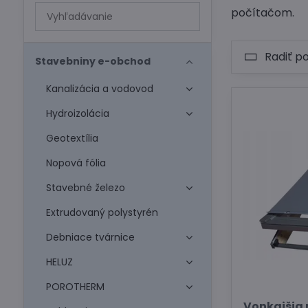
Prehľadať
počítačom.
výsledky
filtra
Radiť p
fulltextom
Stavebniny e-obchod
Kanalizácia a vodovod
Hydroizolácia
Geotextília
Nopová fólia
Stavebné železo
Extrudovaný polystyrén
Debniace tvárnice
HELUZ
POROTHERM
Vonkajšia