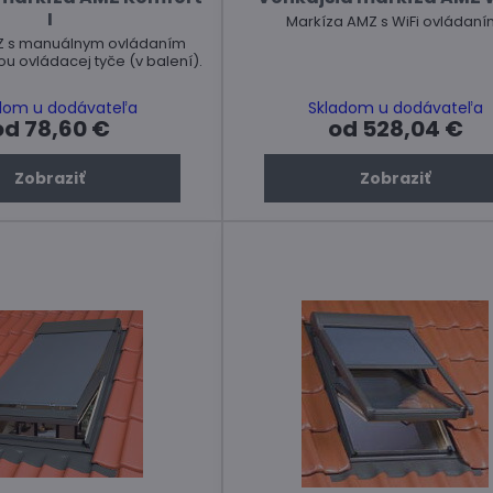
I
Markíza AMZ s WiFi ovládaní
Z s manuálnym ovládaním
 ovládacej tyče (v balení).
dom u dodávateľa
Skladom u dodávateľa
od 78,60 €
od 528,04 €
Zobraziť
Zobraziť