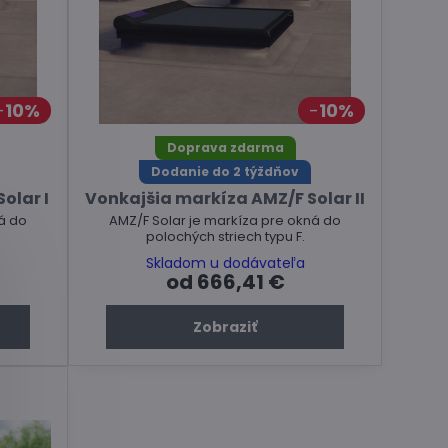
10%
10%
Doprava zdarma
Dodanie do 2 týždňov
olar I
Vonkajšia markíza AMZ/F Solar II
á do
AMZ/F Solar je markíza pre okná do
polochých striech typu F.
Skladom u dodávateľa
od 666,41 €
Zobraziť