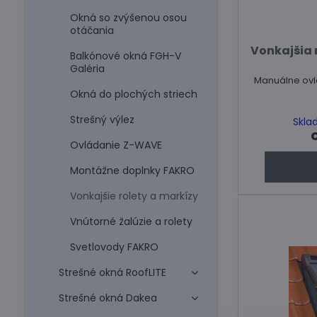
Okná so zvýšenou osou
otáčania
Vonkajšia
Balkónové okná FGH-V
Galéria
Manuálne ovl
Okná do plochých striech
Strešný výlez
Skla
Ovládanie Z-WAVE
Montážne doplnky FAKRO
Vonkajšie rolety a markízy
Vnútorné žalúzie a rolety
Svetlovody FAKRO
Strešné okná RoofLITE
Strešné okná Dakea