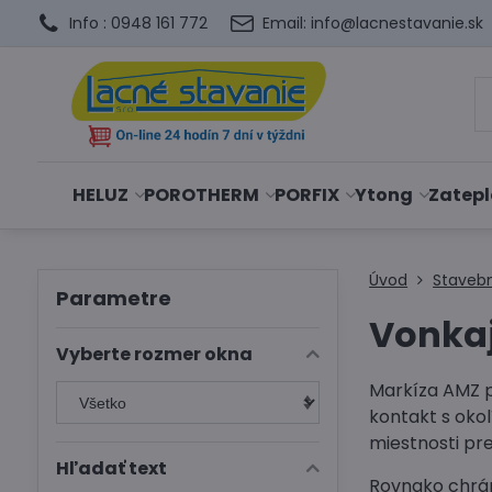
Info : 0948 161 772
Email: info@lacnestavanie.sk
HELUZ
POROTHERM
PORFIX
Ytong
Zatepl
Úvod
Staveb
Parametre
Vonkaj
Vyberte rozmer okna
Markíza AMZ p
kontakt s oko
miestnosti p
Hľadať text
Rovnako chrán