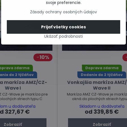
svoje preferencie.
Zásady ochrany osobných údajov
Prijať všetky cookies
Ukázať podrobnosti
10%
oprava zdarma
Doprava zdarma
anie do 2 týždňov
Dodanie do 2 týždňov
ia markíza AMZ/CZ-
Vonkajšia markíza AMZ/
Wave I
Wave II
Z CZ-Wave je markíza pre
Markíza AMZ CZ-Wave je markíz
plochých striech typu C
okná do plochých striech typu
dom u dodávateľa
Skladom u dodávateľa
d 327,67 €
od 339,85 €
Zobraziť
Zobraziť