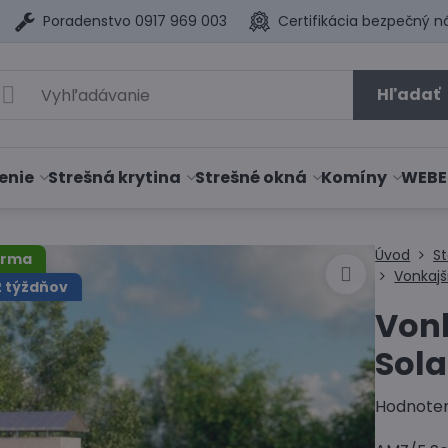
Poradenstvo 0917 969 003
Certifikácia bezpečný n
Hľadať
enie
Strešná krytina
Strešné okná
Komíny
WEBE
Úvod
S
arma
Vonkajš
2 týždňov
Von
Sola
Hodnote