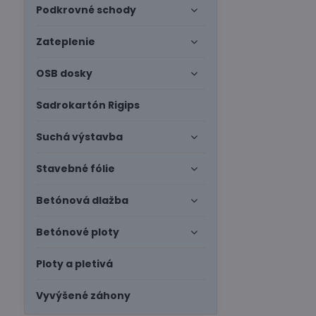
Podkrovné schody
Zateplenie
OSB dosky
Sadrokartón Rigips
Suchá výstavba
Stavebné fólie
Betónová dlažba
Betónové ploty
Ploty a pletivá
Vyvýšené záhony