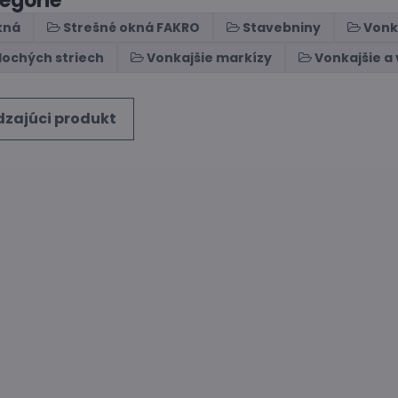
tegórie
kná
Strešné okná FAKRO
Stavebniny
Vonk
lochých striech
Vonkajšie markízy
Vonkajšie a
zajúci produkt