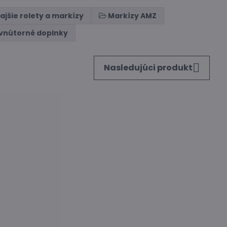
ajšie rolety a markízy
Markízy AMZ
 vnútorné doplnky
Nasledujúci produkt