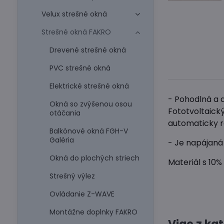
Velux strešné okná
Strešné okná FAKRO
Drevené strešné okná
PVC strešné okná
Elektrické strešné okná
- Pohodlná a a
Okná so zvýšenou osou
Fototvoltaický
otáčania
automaticky r
Balkónové okná FGH-V
Galéria
- Je napájaná 
Okná do plochých striech
Materiál s 10%
Strešný výlez
Ovládanie Z-WAVE
Montážne doplnky FAKRO