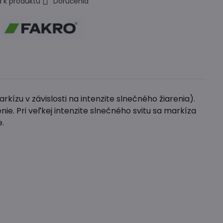
 k produktu
Doručenia
ízu v závislosti na intenzite slnečného žiarenia).
ie. Pri veľkej intenzite slnečného svitu sa markíza
e.