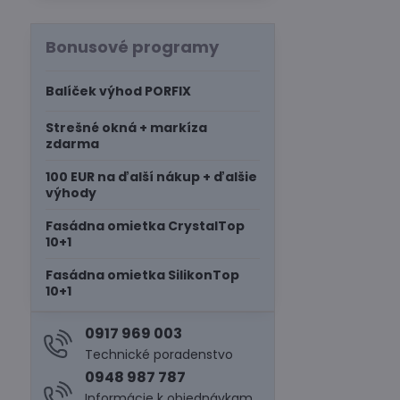
Bonusové programy
Balíček výhod PORFIX
Strešné okná + markíza
zdarma
100 EUR na ďalší nákup + ďalšie
výhody
Fasádna omietka CrystalTop
10+1
Fasádna omietka SilikonTop
10+1
0917 969 003
Technické poradenstvo
0948 987 787
Informácie k objednávkam