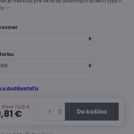
ar je markíza pre okná do polochých striech typu F.
iac
 rozmer
 farbu
 u dodávateľa
€
Zľava
72,20 €
Do košíka
,81 €