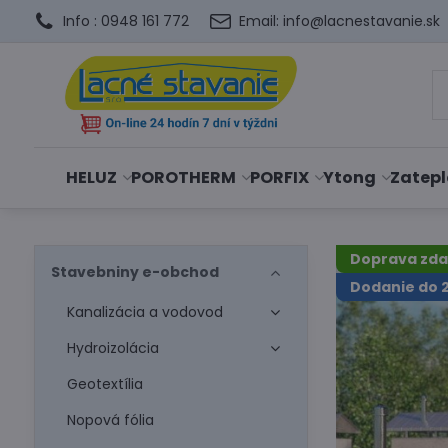
Info : 0948 161 772
Email: info@lacnestavanie.sk
HELUZ
POROTHERM
PORFIX
Ytong
Zatepl
Doprava zd
Stavebniny e-obchod
Dodanie do 
Kanalizácia a vodovod
Hydroizolácia
Geotextília
Nopová fólia