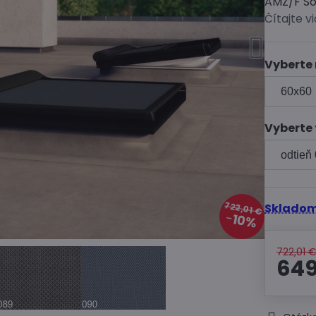
AMZ/F Sol
Čítajte v
Vyberte
Vyberte
722,01 €
Skladom
10%
722,01 
649