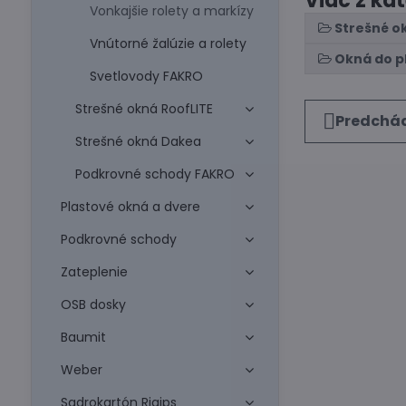
Viac z ka
Vonkajšie rolety a markízy
Strešné o
Vnútorné žalúzie a rolety
Okná do p
Svetlovody FAKRO
Strešné okná RoofLITE
Predchád
Strešné okná Dakea
Podkrovné schody FAKRO
Plastové okná a dvere
Podkrovné schody
Zateplenie
OSB dosky
Baumit
Weber
Sadrokartón Rigips