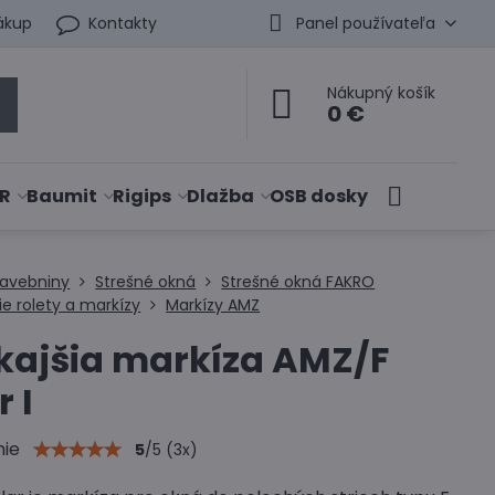
ákup
Kontakty
Panel používateľa
Nákupný košík
0 €
R
Baumit
Rigips
Dlažba
OSB dosky
tavebniny
Strešné okná
Strešné okná FAKRO
ie rolety a markízy
Markízy AMZ
kajšia markíza AMZ/F
r I
nie
5
/
5
(
3
x)