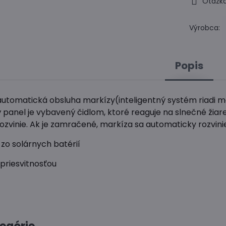
Otázka
Výrobca:
Popis
utomatická obsluha markízy(inteligentný systém riadi mark
 panel je vybavený čidlom, ktoré reaguje na slnečné žiaren
ozvinie. Ak je zamračené, markíza sa automaticky rozvini
zo solárnych batérií
 priesvitnosťou