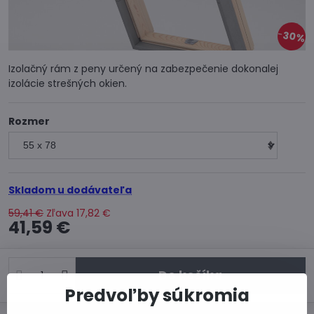
30%
Izolačný rám z peny určený na zabezpečenie dokonalej
izolácie strešných okien.
Rozmer
Skladom u dodávateľa
59,41 €
Zľava
17,82 €
41,59 €
Do košíka
Predvoľby súkromia