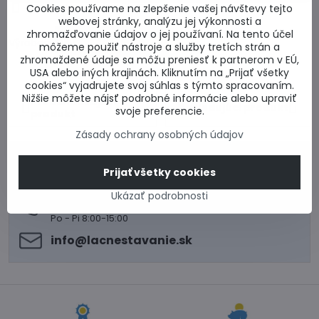
Otázka k produktu
Doručenia
Cookies používame na zlepšenie vašej návštevy tejto
webovej stránky, analýzu jej výkonnosti a
zhromažďovanie údajov o jej používaní. Na tento účel
Výrobca:
môžeme použiť nástroje a služby tretích strán a
zhromaždené údaje sa môžu preniesť k partnerom v EÚ,
USA alebo iných krajinách. Kliknutím na „Prijať všetky
cookies“ vyjadrujete svoj súhlas s týmto spracovaním.
Nižšie môžete nájsť podrobné informácie alebo upraviť
Predchádzajúci
Nasledujúci produkt
svoje preferencie.
produkt
Zásady ochrany osobných údajov
0917 969 003
Prijať všetky cookies
Technické poradenstvo
0948 987 787
Ukázať podrobnosti
Informácie k objednávkam
Po - Pi 8:00-15:00
info​@lacnestavanie​.sk