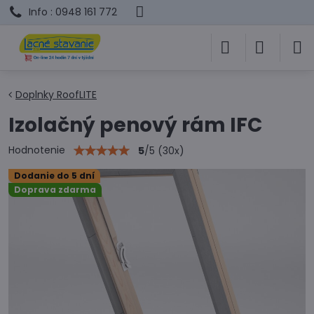
Info : 0948 161 772
Doplnky RoofLITE
Izolačný penový rám IFC
Hodnotenie
5
/
5
(
30
x)
Dodanie do 5 dní
Doprava zdarma