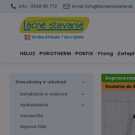
Info : 0948 161 772
Email: info@lacnestavanie.sk
HELUZ
POROTHERM
PORFIX
Ytong
Zatepl
Doprava zd
Stavebniny e-obchod
Dodanie do 5
Kanalizácia a vodovod
Hydroizolácia
Geotextília
Nopová fólia