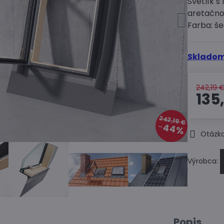
Svetlík 
aretačno
Farba: š
Skladom
242,19 
135
242,19 €
44%
Otázka
Výrobca:
Popis