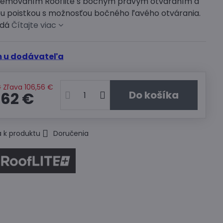
s lemovaním Rooflite s bočným pravým otváraním a
u poistkou s možnosťou bočného ľavého otvárania.
edá
Čítajte viac
 u dodávateľa
€
Zľava
106,56 €
Do košíka
,62 €
 k produktu
Doručenia