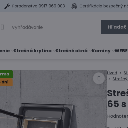
Poradenstvo 0917 969 003
Certifikácia bezpečný n
Hľadať
enie
Strešná krytina
Strešné okná
Komíny
WEBE
Úvod
S
arma
Strešný 
 dní
Stre
65 
Hodnote