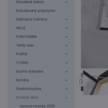
Stavebné železo
Extrudovaný polystyrén
Debniace tvárnice
HELUZ
POROTHERM
Tehly Leier
PORFIX
YTONG
Suchá výstavba
Komíny
Strešná krytina
Strešné okná
Horúce novinky 2026