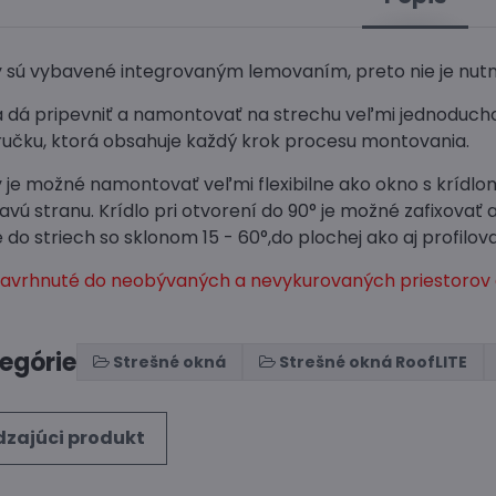
y sú vybavené integrovaným lemovaním, preto nie je nutn
a dá pripevniť a namontovať na strechu veľmi jednoduch
učku, ktorá obsahuje každý krok procesu montovania.
y je možné namontovať veľmi flexibilne ako okno s krídlo
avú stranu. Krídlo pri otvorení do 90° je možné zafixovať
o striech so sklonom 15 - 60°,do plochej ako aj profilov
navrhnuté do neobývaných a nevykurovaných priestorov a
tegórie
Strešné okná
Strešné okná RoofLITE
zajúci produkt