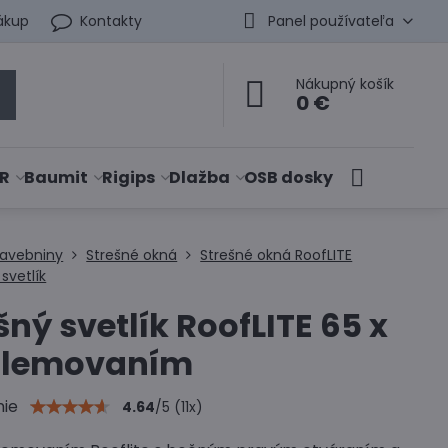
ákup
Kontakty
Panel používateľa
Nákupný košík
0 €
R
Baumit
Rigips
Dlažba
OSB dosky
tavebniny
Strešné okná
Strešné okná RoofLITE
svetlík
šný svetlík RoofLITE 65 x
s lemovaním
nie
4.64
/
5
(
11
x)