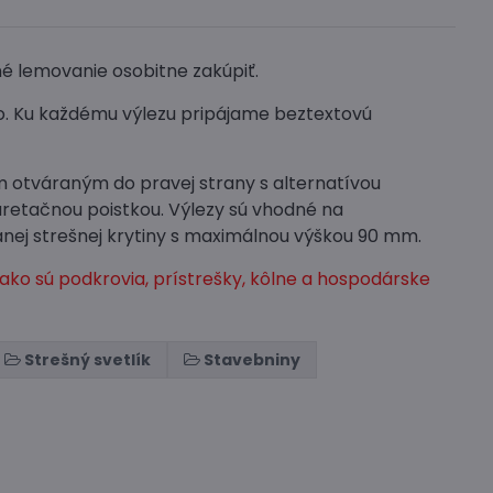
é lemovanie osobitne zakúpiť.
o. Ku každému výlezu pripájame beztextovú
m otváraným do pravej strany s alternatívou
 aretačnou poistkou. Výlezy sú vhodné na
anej strešnej krytiny s maximálnou výškou 90 mm.
ko sú podkrovia, prístrešky, kôlne a hospodárske
Strešný svetlík
Stavebniny