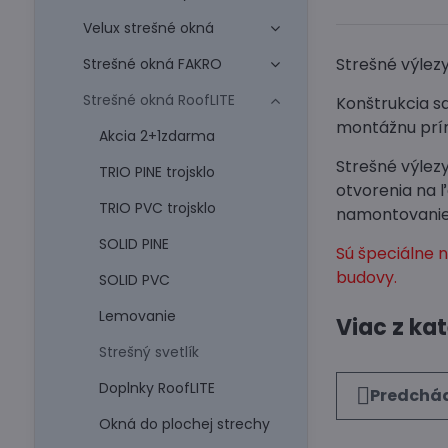
Velux strešné okná
Strešné výlez
Strešné okná FAKRO
Strešné okná RoofLITE
Konštrukcia s
montážnu prír
Akcia 2+1zdarma
Strešné výlez
TRIO PINE trojsklo
otvorenia na ľ
TRIO PVC trojsklo
namontovanie d
SOLID PINE
Sú špeciálne 
budovy.
SOLID PVC
Lemovanie
Viac z ka
Strešný svetlík
Doplnky RoofLITE
Predchád
Okná do plochej strechy