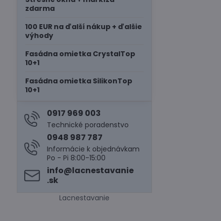
zdarma
100 EUR na ďalší nákup + ďalšie
výhody
Fasádna omietka CrystalTop
10+1
Fasádna omietka SilikonTop
10+1
0917 969 003
Technické poradenstvo
0948 987 787
Informácie k objednávkam
Po - Pi 8:00-15:00
info​@lacnestavanie​
.sk
Lacnestavanie