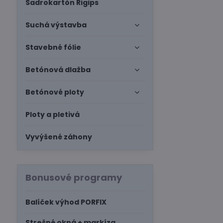
Sadrokartón Rigips
Suchá výstavba
Stavebné fólie
Betónová dlažba
Betónové ploty
Ploty a pletivá
Vyvýšené záhony
Bonusové programy
Balíček výhod PORFIX
Strešné okná + markíza