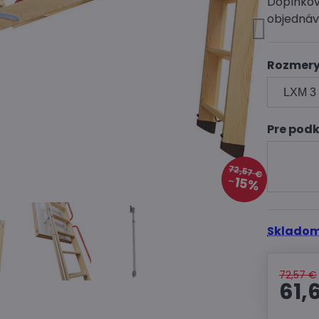
Doplnkov
objednáv
Rozmer
Pre pod
72,57 €
15%
Skladom
72,57 €
61,