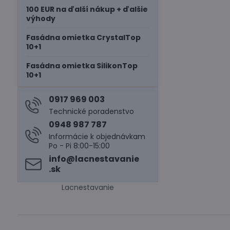
100 EUR na ďalší nákup + ďalšie
výhody
Fasádna omietka CrystalTop
10+1
Fasádna omietka SilikonTop
10+1
0917 969 003
Technické poradenstvo
0948 987 787
Informácie k objednávkam
Po - Pi 8:00-15:00
info​@lacnestavanie​
.sk
Lacnestavanie