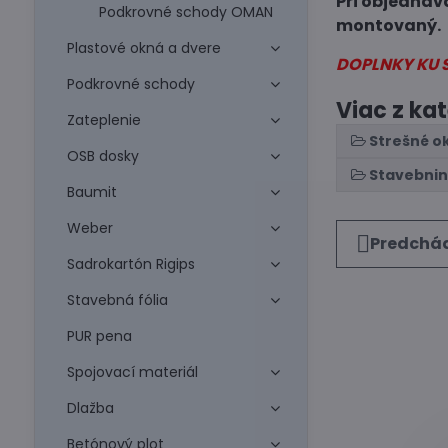
Pri objednáv
Podkrovné schody OMAN
montovaný.
Plastové okná a dvere
DOPLNKY KU
Podkrovné schody
Viac z ka
Zateplenie
Strešné o
OSB dosky
Stavebni
Baumit
Weber
Predchád
Sadrokartón Rigips
Stavebná fólia
PUR pena
Spojovací materiál
Dlažba
Betónový plot