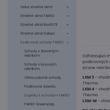
Velux strešné okná
Strešné okná FAKRO
Strešné okná RoofLITE
Strešné okná Dakea
Podkrovné schody FAKRO
Schody s dreveným
Odľahčujúci m
rebríkom
podkrovných s
Schody s kovovým
strane rebríka
rebríkom
LXM 3
- vhodn
Ohňovzdorné schody
Thermo
Podkrovné dvierka
LXM 4
- vhodn
Thermo
Doplnky k schodom FAKRO
LXM-M
- vhod
FAKRO Greenstep