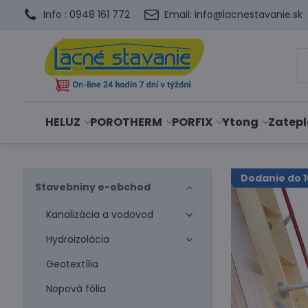
Info : 0948 161 772
Email: info@lacnestavanie.sk
HELUZ
POROTHERM
PORFIX
Ytong
Zatepl
Dodanie do 1
Stavebniny e-obchod
Kanalizácia a vodovod
Hydroizolácia
Geotextília
Nopová fólia