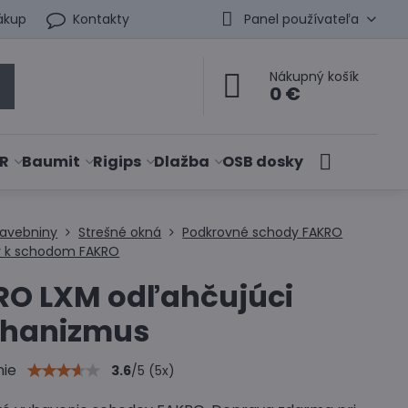
ákup
Kontakty
Panel používateľa
Nákupný košík
0 €
R
Baumit
Rigips
Dlažba
OSB dosky
tavebniny
Strešné okná
Podkrovné schody FAKRO
y k schodom FAKRO
RO LXM odľahčujúci
hanizmus
nie
3.6
/
5
(
5
x)