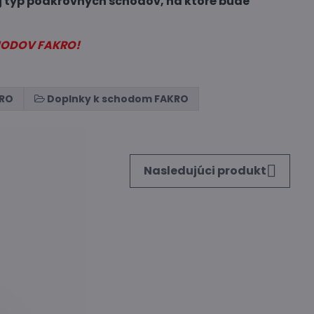
j typ podkrovných schodov, na ktoré bude
HODOV FAKRO!
KRO
Doplnky k schodom FAKRO
Nasledujúci produkt