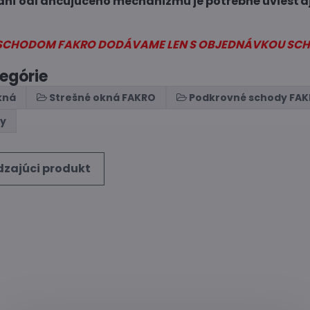
aní odľahčujúceho mechanizmu je potrebné uviesť a
 SCHODOM FAKRO DODÁVAME LEN S OBJEDNÁVKOU SC
tegórie
kná
Strešné okná FAKRO
Podkrovné schody FA
ny
zajúci produkt