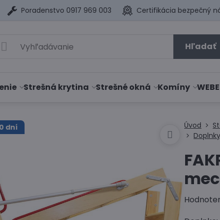
Poradenstvo 0917 969 003
Certifikácia bezpečný n
Hľadať
enie
Strešná krytina
Strešné okná
Komíny
WEBE
Úvod
S
0 dní
Doplnk
FAK
mec
Hodnote