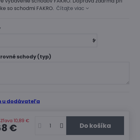
é vybavenie schodov FAKRO. Doprava zdarma pri
ke so schodmi FAKRO.
Čítajte viac
y
krovné schody (typ)
 u dodávateľa
Zľava
10,89 €
Do košíka
68 €