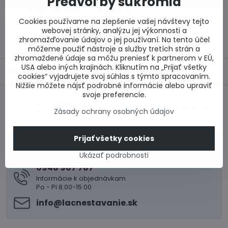
Predvoľby súkromia
Otázka k produktu
Doručenia
Cookies používame na zlepšenie vašej návštevy tejto
webovej stránky, analýzu jej výkonnosti a
Výrobca:
zhromažďovanie údajov o jej používaní. Na tento účel
môžeme použiť nástroje a služby tretích strán a
zhromaždené údaje sa môžu preniesť k partnerom v EÚ,
USA alebo iných krajinách. Kliknutím na „Prijať všetky
Popis
cookies“ vyjadrujete svoj súhlas s týmto spracovaním.
Nižšie môžete nájsť podrobné informácie alebo upraviť
svoje preferencie.
Predchádzajúci
Nasledujúci produkt
Zásady ochrany osobných údajov
produkt
Prijať všetky cookies
0917 969 003
Ukázať podrobnosti
Technické poradenstvo
0948 987 787
Informácie k objednávkam
Po - Pi 8:00-15:00
info​@lacnestavanie​.sk