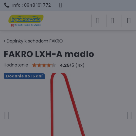
Info : 0948 161 772
Doplnky k schodom FAKRO
FAKRO LXH-A madlo
Hodnotenie
4.25
/
5
(
4
x)
Dodanie do 15 dní