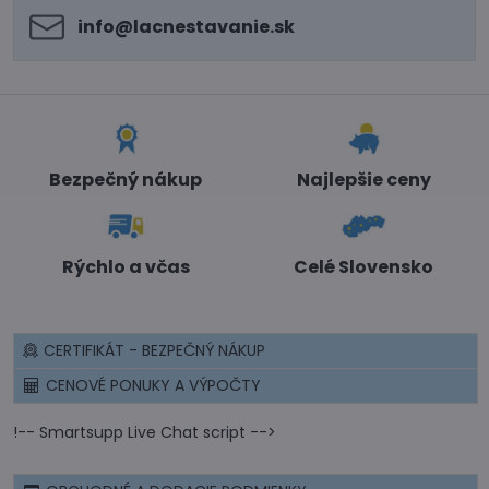
info​@lacnestavanie​.sk
Bezpečný nákup
Najlepšie ceny
Rýchlo a včas
Celé Slovensko
CERTIFIKÁT - BEZPEČNÝ NÁKUP
CENOVÉ PONUKY A VÝPOČTY
!-- Smartsupp Live Chat script -->