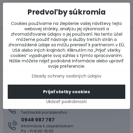
Predvoľby súkromia
Do košíka
Cookies používame na zlepšenie vašej návštevy tejto
webovej stránky, analýzu jej výkonnosti a
zhromažďovanie údajov o jej používaní. Na tento účel
Otázka k produktu
Doručenia
môžeme použiť nástroje a služby tretích strán a
zhromaždené údaje sa môžu preniesť k partnerom v EÚ,
Výrobca:
Wienerberger s.r.o.
USA alebo iných krajinách. Kliknutím na „Prijať všetky
cookies“ vyjadrujete svoj súhlas s týmto spracovaním.
Nižšie môžete nájsť podrobné informácie alebo upraviť
Popis
svoje preferencie.
Zásady ochrany osobných údajov
Predchádzajúci
Nasledujúci produkt
produkt
Prijať všetky cookies
Ukázať podrobnosti
0917 969 003
Technické poradenstvo
0948 987 787
Informácie k objednávkam
Po - Pi 8:00-15:00