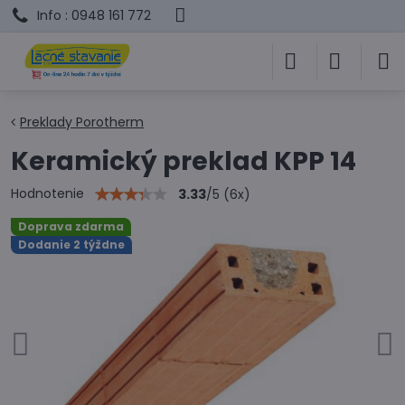
Info : 0948 161 772
Preklady Porotherm
Keramický preklad KPP 14
Hodnotenie
3.33
/
5
(
6
x)
Doprava zdarma
Dodanie 2 týždne