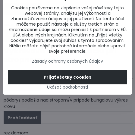
Cookies používame na zlepšenie vašej návštevy tejto
webovej stránky, analýzu jej výkonnosti a
zhromažďovanie údajov o jej používaní. Na tento účel
môžeme použiť nástroje a služby tretích strán a
rez strechy
zhromaždené údaje sa môžu preniesť k partnerom v EÚ,
USA alebo iných krajinách. Kliknutím na „Prijať všetky
cookies“ vyjadrujete svoj súhlas s týmto spracovaním.
Nižšie môžete nájsť podrobné informácie alebo upraviť
Výkresová dokumentácia pri
svoje preferencie.
stropnom systéme
Zásady ochrany osobných údajov
pôdorys podlažia pod stropom
Prijať všetky cookies
Ukázať podrobnosti
pôdorys podlažia nad stropom/v prípade bungalovu výkres
krovu
rez domom