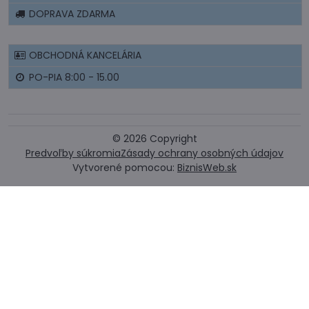
DOPRAVA ZDARMA
OBCHODNÁ KANCELÁRIA
PO-PIA 8:00 - 15.00
©
2026
Copyright
Predvoľby súkromia
Zásady ochrany osobných údajov
Vytvorené pomocou:
BiznisWeb.sk