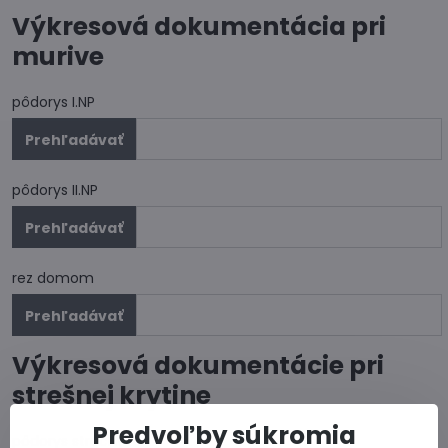
Výkresová dokumentácia pri
murive
pôdorys I.NP
pôdorys II.NP
rez domom
Výkresová dokumentácie pri
strešnej krytine
Predvoľby súkromia
pôdorys strechy