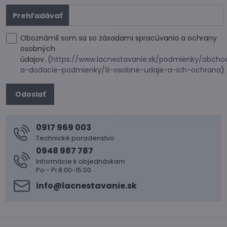
Oboznámil som sa so zásadami spracúvania a ochrany
osobných
údajov. (
https://www.lacnestavanie.sk/podmienky/obcho
a-dodacie-podmienky/9-osobne-udaje-a-ich-ochrana
)
Odoslať
0917 969 003
Technické poradenstvo
0948 987 787
Informácie k objednávkam
Po - Pi 8:00-15:00
info​@lacnestavanie​.sk