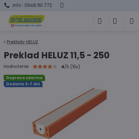
Info : 0948 161 772
Preklady HELUZ
Preklad HELUZ 11,5 - 250
Hodnotenie
4
/
5
(
15
x)
Doprava zdarma
Dodanie 3-7 dní