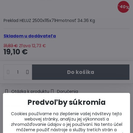
40%
Preklad HELUZ 2500x115x71Hmotnosť 34.36 Kg
Skladom u dodávateľa
31,83 €
Zľava
12,73 €
19,10 €
Do košíka
Otázka k produktu
Doručenia
Predvoľby súkromia
Výrobca:
Cookies používame na zlepšenie vašej návštevy tejto
webovej stránky, analýzu jej výkonnosti a
zhromažďovanie údajov o jej používaní. Na tento účel
môžeme použiť nástroje a služby tretích strán a
Predchádzajúci
Nasledujúci produkt