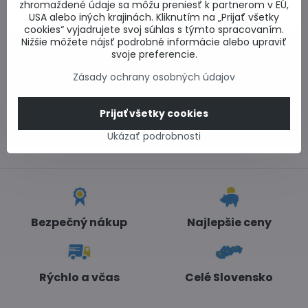
produkt
zhromaždené údaje sa môžu preniesť k partnerom v EÚ,
USA alebo iných krajinách. Kliknutím na „Prijať všetky
cookies“ vyjadrujete svoj súhlas s týmto spracovaním.
Nižšie môžete nájsť podrobné informácie alebo upraviť
0917 969 003
svoje preferencie.
Technické poradenstvo
Zásady ochrany osobných údajov
0948 987 787
Informácie k objednávkam
Po - Pi 8:00-15:00
Prijať všetky cookies
info​@lacnestavanie​.sk
Ukázať podrobnosti
Bezpečný nákup
Najlepšie ceny
Rýchlo a včas
Celé Slovensko