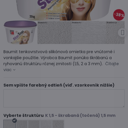
38%
Baumit tenkovrstvová silikónová omietka pre vnútorné i
vonkajšie použitie. Výrobca Baumit ponúka škrábanú a
ryhovanú štruktúru rôznej zrnitosti (1,5, 2 a 3 mm).
Čítajte
viac
Sem vpíšte farebný odtieň (viď. vzorkovník nižšie)
Vyberte štruktúru