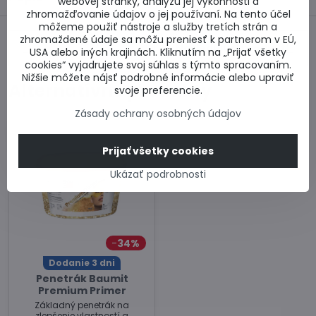
webovej stránky, analýzu jej výkonnosti a
zhromažďovanie údajov o jej používaní. Na tento účel
môžeme použiť nástroje a služby tretích strán a
zhromaždené údaje sa môžu preniesť k partnerom v EÚ,
Predchádzajúci
Nasledujúci produkt
USA alebo iných krajinách. Kliknutím na „Prijať všetky
produkt
cookies“ vyjadrujete svoj súhlas s týmto spracovaním.
Nižšie môžete nájsť podrobné informácie alebo upraviť
Alternatívne produkty
svoje preferencie.
Zásady ochrany osobných údajov
Prijať všetky cookies
Ukázať podrobnosti
34%
Dodanie 3 dni
Penetrák Baumit
Premium Primer
Základný penetrák na
zlepšenie vlastností a