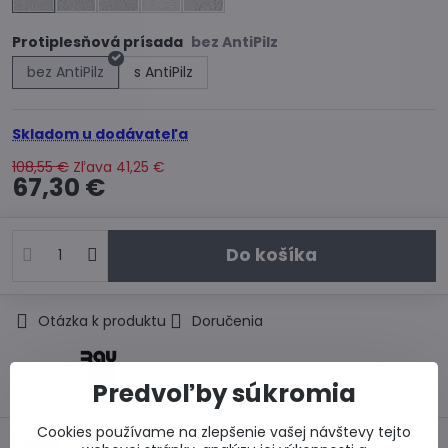
Protiplesňová prísada
bez AntiPilz
s AntiPilz
Skladom u dodávateľa
108,55 €
Zľava
41,25 €
67,30 €
Do košíka
Otázka k produktu
Doručenia
Výrobca:
Predvoľby súkromia
Cookies používame na zlepšenie vašej návštevy tejto
Popis