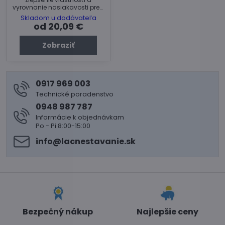
vyrovnanie nasiakavosti pred
aplikáciou konečných
Skladom u dodávateľa
povrchových úprav. V ponuke
od 20,09 €
dve balenia: 5 a 20 kg.
Zobraziť
0917 969 003
Technické poradenstvo
0948 987 787
Informácie k objednávkam
Po - Pi 8:00-15:00
info​@lacnestavanie​.sk
Bezpečný nákup
Najlepšie ceny