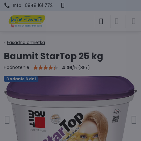
Info : 0948 161 772
Fasádna omietka
Baumit StarTop 25 kg
Hodnotenie
4.36
/
5
(
85
x)
Dodanie 3 dni