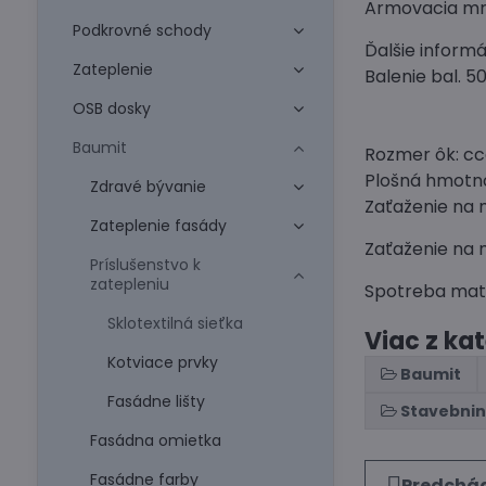
Armovacia mri
Podkrovné schody
Ďalšie informá
Zateplenie
Balenie bal. 5
OSB dosky
Baumit
Rozmer ôk: c
Plošná hmotno
Zdravé bývanie
Zaťaženie na 
Zateplenie fasády
Zaťaženie na 
Príslušenstvo k
zatepleniu
Spotreba mater
Sklotextilná sieťka
Viac z ka
Kotviace prvky
Baumit
Fasádne lišty
Stavebni
Fasádna omietka
Fasádne farby
Predchád