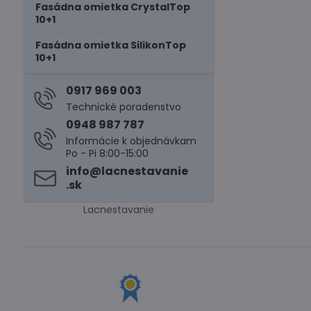
Fasádna omietka CrystalTop
10+1
Fasádna omietka SilikonTop
10+1
0917 969 003
Technické poradenstvo
0948 987 787
Informácie k objednávkam
Po - Pi 8:00-15:00
info​@lacnestavanie​
.sk
Lacnestavanie