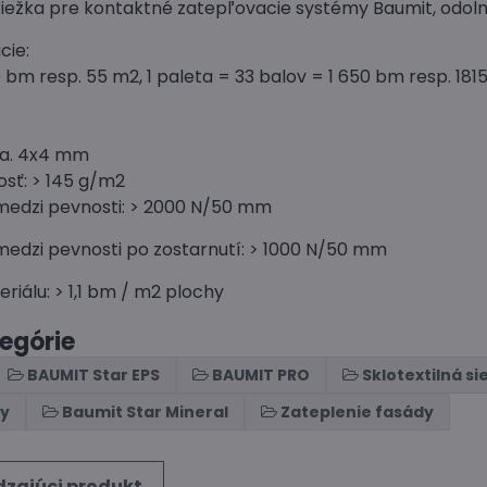
ežka pre kontaktné zatepľovacie systémy Baumit, odolná 
cie:
0 bm resp. 55 m2, 1 paleta = 33 balov = 1 650 bm resp. 181
ca. 4x4 mm
sť: > 145 g/m2
medzi pevnosti: > 2000 N/50 mm
medzi pevnosti po zostarnutí: > 1000 N/50 mm
iálu: > 1,1 bm / m2 plochy
tegórie
BAUMIT Star EPS
BAUMIT PRO
Sklotextilná si
ny
Baumit Star Mineral
Zateplenie fasády
zajúci produkt