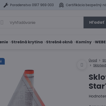
Poradenstvo 0917 969 003
Certifikácia bezpečný n
Hľadať
enie
Strešná krytina
Strešné okná
Komíny
WEBE
Úvod
S
i
Sklotext
Sklo
Star
Hodnote