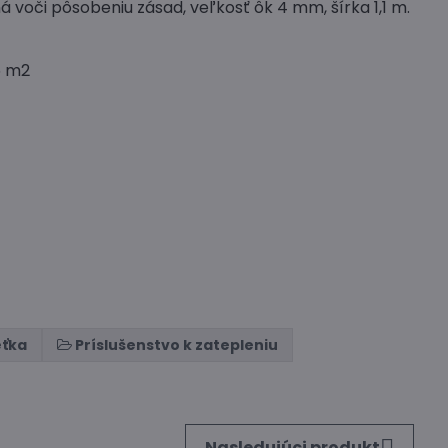
voči pôsobeniu zásad, veľkosť ôk 4 mm, šírka 1,1 m.
5 m2
eťka
Príslušenstvo k zatepleniu
Nasledujúci produkt