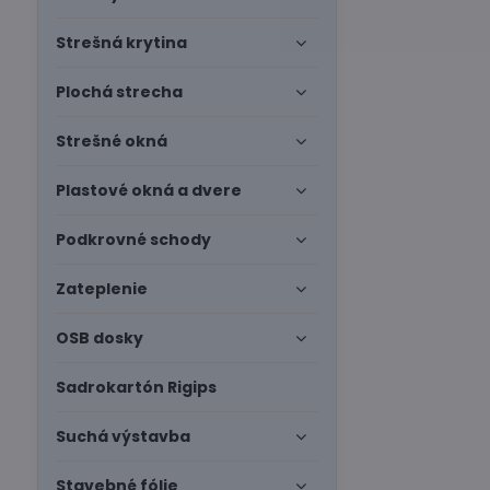
Strešná krytina
Plochá strecha
Strešné okná
Plastové okná a dvere
Podkrovné schody
Zateplenie
OSB dosky
Sadrokartón Rigips
Suchá výstavba
Stavebné fólie