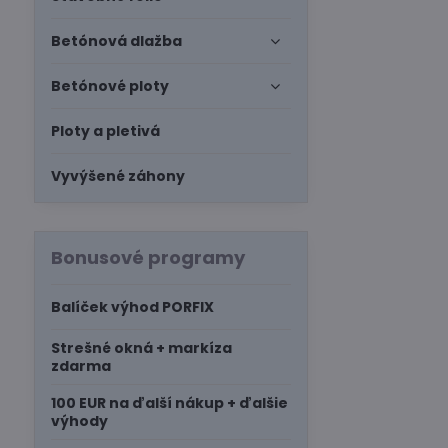
Betónová dlažba
Betónové ploty
Ploty a pletivá
Vyvýšené záhony
Bonusové programy
Balíček výhod PORFIX
Strešné okná + markíza
zdarma
100 EUR na ďalší nákup + ďalšie
výhody