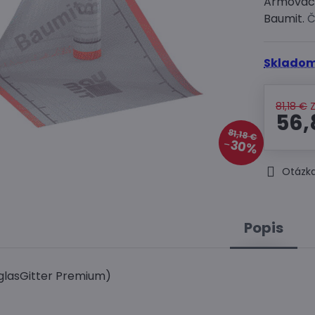
Armovaci
Baumit.
Č
Skladom
81,18 €
56,
81,18 €
30%
Otázka
Popis
lglasGitter Premium)