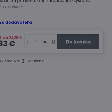
a sieťka pre kontaktné zatepľovacie systémy
ítajte viac
 u dodávateľa
Zľava
24,35 €
Do košíka
83 €
bal
 k produktu
Doručenia