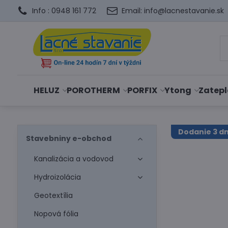
Info : 0948 161 772
Email: info@lacnestavanie.sk
HELUZ
POROTHERM
PORFIX
Ytong
Zatepl
Dodanie 3 dn
Stavebniny e-obchod
Kanalizácia a vodovod
Hydroizolácia
Geotextília
Nopová fólia