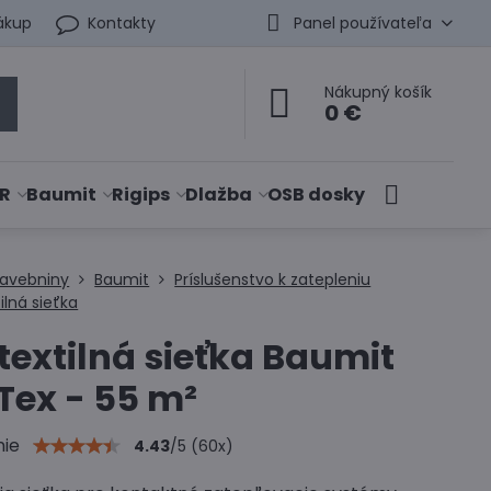
ákup
Kontakty
Panel používateľa
Nákupný košík
0 €
R
Baumit
Rigips
Dlažba
OSB dosky
tavebniny
Baumit
Príslušenstvo k zatepleniu
ilná sieťka
textilná sieťka Baumit
Tex - 55 m²
nie
4.43
/
5
(
60
x)