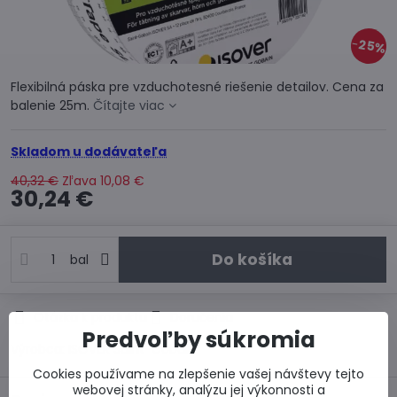
25%
Flexibilná páska pre vzduchotesné riešenie detailov. Cena za
balenie 25m.
Čítajte viac
Skladom u dodávateľa
40,32 €
Zľava
10,08 €
30,24 €
Do košíka
bal
Otázka k produktu
Doručenia
Predvoľby súkromia
Výrobca:
ISOVER Saint-Gobain
Cookies používame na zlepšenie vašej návštevy tejto
webovej stránky, analýzu jej výkonnosti a