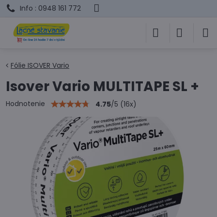
Info : 0948 161 772
Fólie ISOVER Vario
Isover Vario MULTITAPE SL +
Hodnotenie
4.75
/
5
(
16
x)