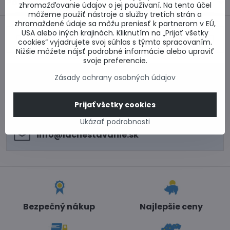
Popis
zhromažďovanie údajov o jej používaní. Na tento účel
môžeme použiť nástroje a služby tretích strán a
zhromaždené údaje sa môžu preniesť k partnerom v EÚ,
USA alebo iných krajinách. Kliknutím na „Prijať všetky
Predchádzajúci
Nasledujúci produkt
cookies“ vyjadrujete svoj súhlas s týmto spracovaním.
produkt
Nižšie môžete nájsť podrobné informácie alebo upraviť
svoje preferencie.
0917 969 003
Zásady ochrany osobných údajov
Technické poradenstvo
0948 987 787
Prijať všetky cookies
Informácie k objednávkam
Po - Pi 8:00-15:00
Ukázať podrobnosti
info​@lacnestavanie​.sk
Bezpečný nákup
Najlepšie ceny