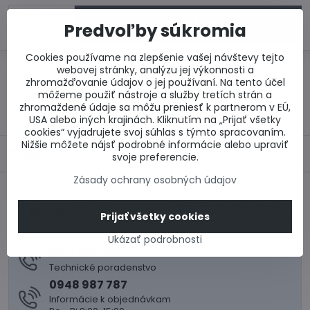
Do košíka
Predvoľby súkromia
Cookies používame na zlepšenie vašej návštevy tejto
Otázka k produktu
Doručenia
webovej stránky, analýzu jej výkonnosti a
zhromažďovanie údajov o jej používaní. Na tento účel
môžeme použiť nástroje a služby tretích strán a
Výrobca:
zhromaždené údaje sa môžu preniesť k partnerom v EÚ,
USA alebo iných krajinách. Kliknutím na „Prijať všetky
cookies“ vyjadrujete svoj súhlas s týmto spracovaním.
Nižšie môžete nájsť podrobné informácie alebo upraviť
Popis
svoje preferencie.
Zásady ochrany osobných údajov
Predchádzajúci
Nasledujúci produkt
produkt
Prijať všetky cookies
Ukázať podrobnosti
0917 969 003
Technické poradenstvo
0948 987 787
Informácie k objednávkam