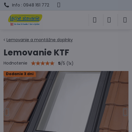
Info : 0948 161 772
Lemovanie a montážne doplnky
Lemovanie KTF
Hodnotenie
5
/
5
(
1
x)
Dodanie 3 dni