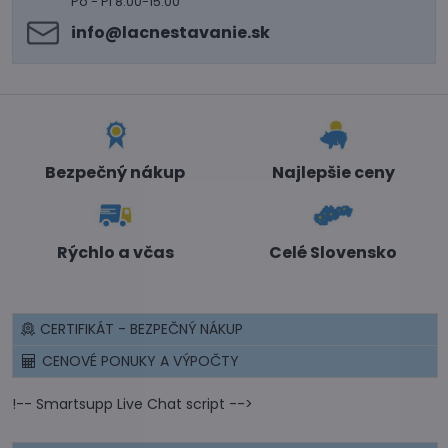
Po - Pi 8:00-15:00
info​@lacnestavanie​.sk
Bezpečný nákup
Najlepšie ceny
Rýchlo a včas
Celé Slovensko
CERTIFIKÁT - BEZPEČNÝ NÁKUP
CENOVÉ PONUKY A VÝPOČTY
!-- Smartsupp Live Chat script -->