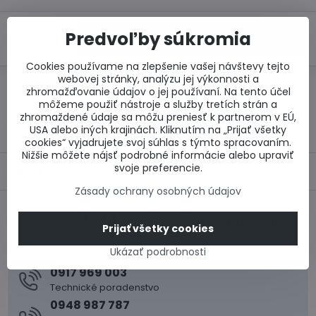
Predvoľby súkromia
Do košíka
Cookies používame na zlepšenie vašej návštevy tejto
webovej stránky, analýzu jej výkonnosti a
Otázka k produktu
Doručenia
zhromažďovanie údajov o jej používaní. Na tento účel
môžeme použiť nástroje a služby tretích strán a
zhromaždené údaje sa môžu preniesť k partnerom v EÚ,
Výrobca:
USA alebo iných krajinách. Kliknutím na „Prijať všetky
cookies“ vyjadrujete svoj súhlas s týmto spracovaním.
Nižšie môžete nájsť podrobné informácie alebo upraviť
svoje preferencie.
Popis
Zásady ochrany osobných údajov
Predchádzajúci
Nasledujúci produkt
Prijať všetky cookies
produkt
Ukázať podrobnosti
0917 969 003
Technické poradenstvo
0948 987 787