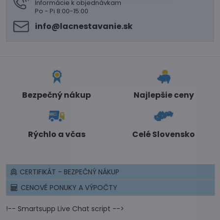
Informácie k objednávkam
Po - Pi 8:00-15:00
info​@lacnestavanie​.sk
Bezpečný nákup
Najlepšie ceny
Rýchlo a včas
Celé Slovensko
CERTIFIKÁT - BEZPEČNÝ NÁKUP
CENOVÉ PONUKY A VÝPOČTY
!-- Smartsupp Live Chat script -->