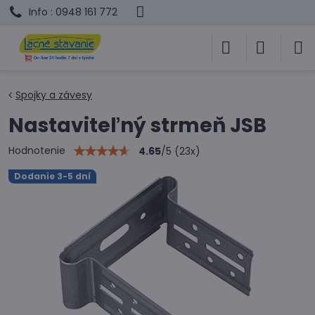
Info : 0948 161 772
Spojky a závesy
Nastaviteľný strmeň JSB
Hodnotenie
4.65
/
5
(
23
x)
Dodanie 3-5 dní