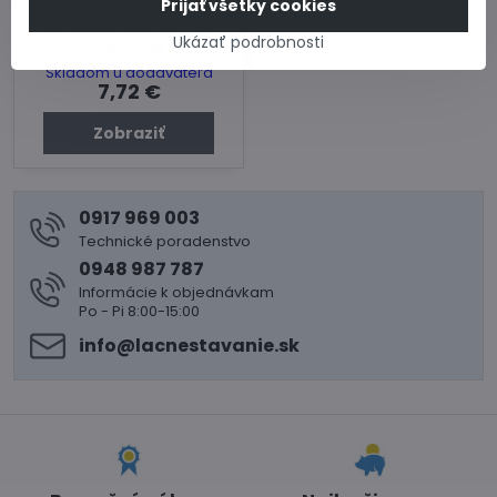
Prijať všetky cookies
Krokvový nadstavec
Nadstavec dĺžky 230 mm.
Ukázať podrobnosti
Cena za ks.
Skladom u dodávateľa
7,72 €
Zobraziť
0917 969 003
Technické poradenstvo
0948 987 787
Informácie k objednávkam
Po - Pi 8:00-15:00
info​@lacnestavanie​.sk