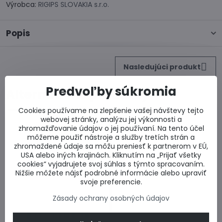
Výrobca:
RIGIPS SLOVAKIA s.r.o.
Popis
Nasledujúci produkt
Predvoľby súkromia
Alternatívne produkty
Cookies používame na zlepšenie vašej návštevy tejto
webovej stránky, analýzu jej výkonnosti a
zhromažďovanie údajov o jej používaní. Na tento účel
môžeme použiť nástroje a služby tretích strán a
zhromaždené údaje sa môžu preniesť k partnerom v EÚ,
USA alebo iných krajinách. Kliknutím na „Prijať všetky
cookies“ vyjadrujete svoj súhlas s týmto spracovaním.
Nižšie môžete nájsť podrobné informácie alebo upraviť
svoje preferencie.
Zásady ochrany osobných údajov
Dodanie 3-5 dní