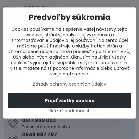
Výrobca:
GUNNEX SK, s.r.o.
Predvoľby súkromia
Darček k objednávke
Cookies používame na zlepšenie vašej návštevy tejto
webovej stránky, analýzu jej výkonnosti a
Zľava 100 EUR na zateplenie fasády
zhromažďovanie údajov o jej používaní. Na tento účel
môžeme použiť nástroje a služby tretích strán a
25 % zľava na okná Salamander BluEvolution
zhromaždené údaje sa môžu preniesť k partnerom v EÚ,
USA alebo iných krajinách. Kliknutím na „Prijať všetky
82
cookies“ vyjadrujete svoj súhlas s týmto spracovaním.
Nižšie môžete nájsť podrobné informácie alebo upraviť
svoje preferencie.
Popis
Zásady ochrany osobných údajov
Predchádzajúci
Nasledujúci produkt
Prijať všetky cookies
produkt
Ukázať podrobnosti
0917 969 003
Technické poradenstvo
0948 987 787