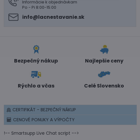
Informácie k objednávkam
Po - Pi 8:00-15:00
info​@lacnestavanie​.sk
Bezpečný nákup
Najlepšie ceny
Rýchlo a včas
Celé Slovensko
CERTIFIKÁT - BEZPEČNÝ NÁKUP
CENOVÉ PONUKY A VÝPOČTY
!-- Smartsupp Live Chat script -->