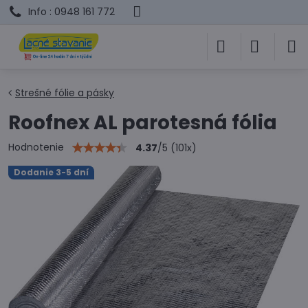
Info : 0948 161 772
Strešné fólie a pásky
Roofnex AL parotesná fólia
Hodnotenie
4.37
/
5
(
101
x)
Dodanie 3-5 dní