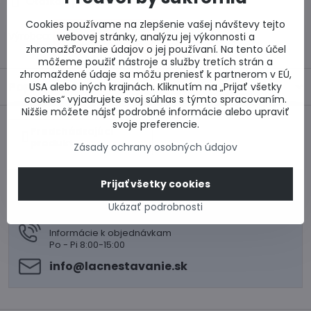
Otázka k produktu
Doručenia
Cookies používame na zlepšenie vašej návštevy tejto
Výrobca:
webovej stránky, analýzu jej výkonnosti a
zhromažďovanie údajov o jej používaní. Na tento účel
môžeme použiť nástroje a služby tretích strán a
zhromaždené údaje sa môžu preniesť k partnerom v EÚ,
Popis
USA alebo iných krajinách. Kliknutím na „Prijať všetky
cookies“ vyjadrujete svoj súhlas s týmto spracovaním.
Nižšie môžete nájsť podrobné informácie alebo upraviť
svoje preferencie.
Predchádzajúci
produkt
Zásady ochrany osobných údajov
Prijať všetky cookies
0917 969 003
Technické poradenstvo
Ukázať podrobnosti
0948 987 787
Informácie k objednávkam
Po - Pi 8:00-15:00
info​@lacnestavanie​.sk