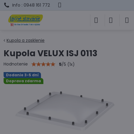
Info : 0948 161 772
Kupola a zasklenie
Kupola VELUX ISJ 0113
Hodnotenie
5
/
5
(
1
x)
Dodanie 3-5 dní
Doprava zdarma