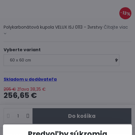
13%
Polykarbonátová kupola VELUX ISJ 0113 - 3vrstvy
Čítajte viac
Vyberte variant
Skladom u dodávateľa
295 €
Zľava
38,35 €
256,65 €
Do košíka
Predvoľby súkromia