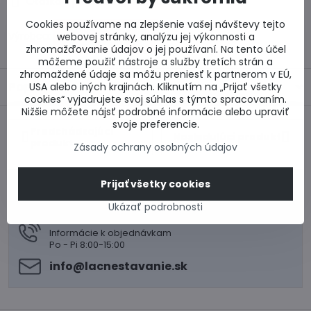
Otázka k produktu
Doručenia
Cookies používame na zlepšenie vašej návštevy tejto
Výrobca:
webovej stránky, analýzu jej výkonnosti a
zhromažďovanie údajov o jej používaní. Na tento účel
môžeme použiť nástroje a služby tretích strán a
zhromaždené údaje sa môžu preniesť k partnerom v EÚ,
Popis
USA alebo iných krajinách. Kliknutím na „Prijať všetky
cookies“ vyjadrujete svoj súhlas s týmto spracovaním.
Nižšie môžete nájsť podrobné informácie alebo upraviť
svoje preferencie.
Predchádzajúci
Nasledujúci produkt
produkt
Zásady ochrany osobných údajov
Prijať všetky cookies
0917 969 003
Technické poradenstvo
Ukázať podrobnosti
0948 987 787
Informácie k objednávkam
Po - Pi 8:00-15:00
info​@lacnestavanie​.sk