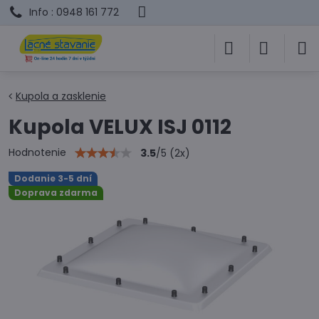
Info : 0948 161 772
Kupola a zasklenie
Kupola VELUX ISJ 0112
Hodnotenie
3.5
/
5
(
2
x)
Dodanie 3-5 dní
Doprava zdarma