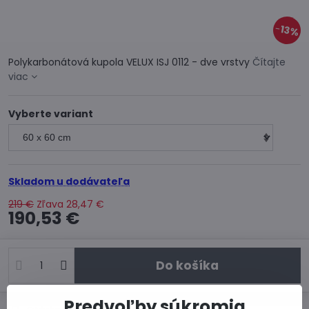
13%
Polykarbonátová kupola VELUX ISJ 0112 - dve vrstvy
Čítajte
viac
Vyberte variant
Skladom u dodávateľa
219 €
Zľava
28,47 €
190,53 €
Do košíka
Predvoľby súkromia