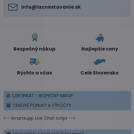
info​@lacnestavanie​.sk
Bezpečný nákup
Najlepšie ceny
Rýchlo a včas
Celé Slovensko
CERTIFIKÁT - BEZPEČNÝ NÁKUP
CENOVÉ PONUKY A VÝPOČTY
!-- Smartsupp Live Chat script -->