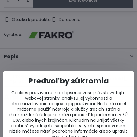
Otázka k produktu
Doručenia
Výrobca:
Popis
Predchádzajúci
Predvoľby súkromia
Nasledujúci produkt
produkt
Cookies používame na zlepšenie vašej návštevy tejto
Alternatívne produkty
webovej stránky, analýzu jej výkonnosti a
zhromažďovanie údajov o jej používaní. Na tento účel
môžeme použiť nástroje a služby tretích strán a
zhromaždené údaje sa môžu preniesť k partnerom v EÚ,
USA alebo iných krajinách. Kliknutím na „Prijať všetky
cookies“ vyjadrujete svoj súhlas s týmto spracovaním.
Nižšie môžete nájsť podrobné informácie alebo upraviť
svoje preferencie.