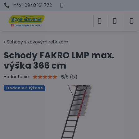
Info : 0948 161 772
Schody s kovovým rebríkom
Schody FAKRO LMP max.
výška 366 cm
Hodnotenie
5
/
5
(
1
x)
Dodanie 3 týždne