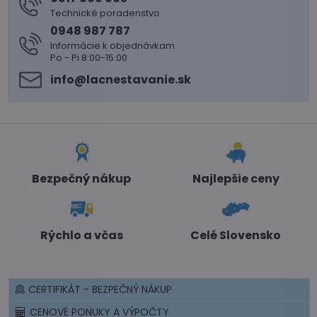
Technické poradenstvo
0948 987 787
Informácie k objednávkam
Po - Pi 8:00-15:00
info​@lacnestavanie​.sk
Bezpečný nákup
Najlepšie ceny
Rýchlo a včas
Celé Slovensko
CERTIFIKÁT - BEZPEČNÝ NÁKUP
CENOVÉ PONUKY A VÝPOČTY