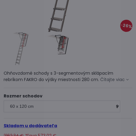
26%
Ohňovzdorné schody s 3-segmentovým sklápacím
rebríkom FAKRO do výšky miestnosti 280 cm.
Čítajte viac
Rozmer schodov
Skladom u dodávateľa
2162,34 €
Zľava
573,02 €