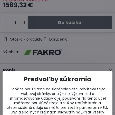
1589,32 €
Do košíka
Otázka k produktu
Doručenia
Výrobca:
Popis
Predvoľby súkromia
Predchádzajúci
Nasledujúci produkt
Cookies používame na zlepšenie vašej návštevy tejto
produkt
webovej stránky, analýzu jej výkonnosti a
zhromažďovanie údajov o jej používaní. Na tento účel
Alternatívne produkty
môžeme použiť nástroje a služby tretích strán a
zhromaždené údaje sa môžu preniesť k partnerom v EÚ,
USA alebo iných krajinách. Kliknutím na „Prijať všetky