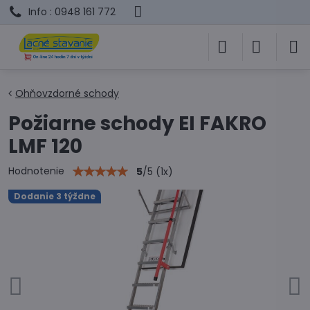
Info : 0948 161 772
Ohňovzdorné schody
Požiarne schody EI FAKRO
LMF 120
Hodnotenie
5
/
5
(
1
x)
Dodanie 3 týždne