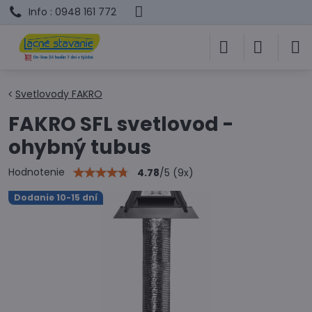
Info : 0948 161 772
Svetlovody FAKRO
FAKRO SFL svetlovod -
ohybný tubus
Hodnotenie
4.78
/
5
(
9
x)
Dodanie 10-15 dní