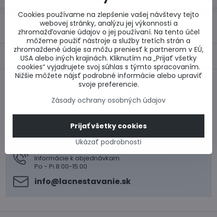
Cookies používame na zlepšenie vašej návštevy tejto
Otázka k produktu
Doručenia
webovej stránky, analýzu jej výkonnosti a
zhromažďovanie údajov o jej používaní. Na tento účel
môžeme použiť nástroje a služby tretích strán a
zhromaždené údaje sa môžu preniesť k partnerom v EÚ,
Popis
USA alebo iných krajinách. Kliknutím na „Prijať všetky
cookies“ vyjadrujete svoj súhlas s týmto spracovaním.
Nižšie môžete nájsť podrobné informácie alebo upraviť
svoje preferencie.
Predchádzajúci
Nasledujúci produkt
produkt
Zásady ochrany osobných údajov
0917 969 003
Prijať všetky cookies
Technické poradenstvo
Ukázať podrobnosti
0948 987 787
Informácie k objednávkam
Po - Pi 8:00-15:00
info​@lacnestavanie​.sk