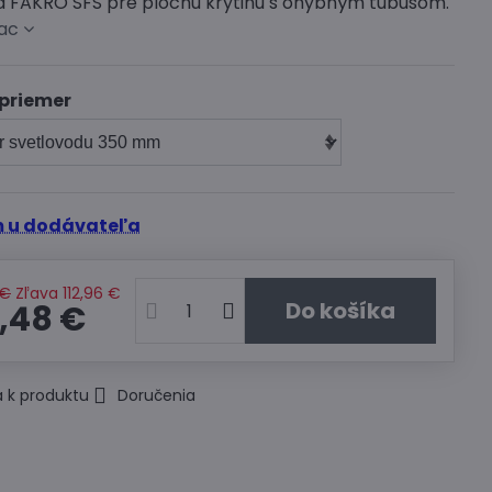
d FAKRO SFS pre plochú krytinu s ohybným tubusom.
iac
 priemer
 u dodávateľa
 €
Zľava
112,96 €
Do košíka
,48 €
 k produktu
Doručenia