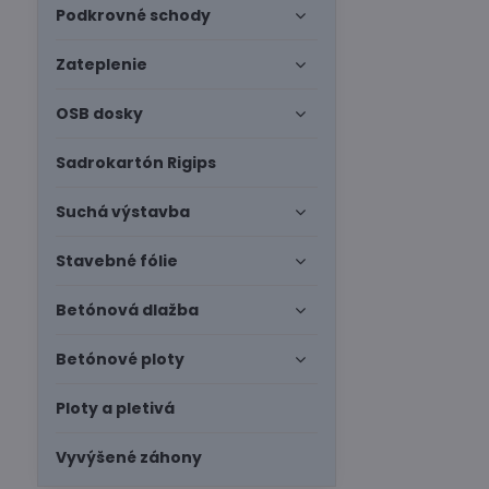
Podkrovné schody
Zateplenie
OSB dosky
Sadrokartón Rigips
Suchá výstavba
Stavebné fólie
Betónová dlažba
Betónové ploty
Ploty a pletivá
Vyvýšené záhony