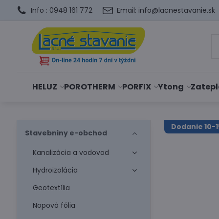
Info : 0948 161 772
Email: info@lacnestavanie.sk
HELUZ
POROTHERM
PORFIX
Ytong
Zatepl
Dodanie 10-1
Stavebniny e-obchod
Kanalizácia a vodovod
Hydroizolácia
Geotextília
Nopová fólia