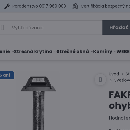
Poradenstvo 0917 969 003
Certifikácia bezpečný n
Hľadať
enie
Strešná krytina
Strešné okná
Komíny
WEBE
Úvod
S
5 dní
Svetlo
FAKR
ohy
Hodnote