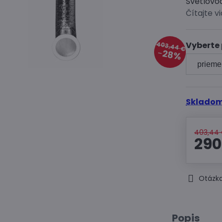
Svetlovo
Čítajte v
Vyberte
403,44 €
28%
Skladom
403,44
290
Otázka
Popis