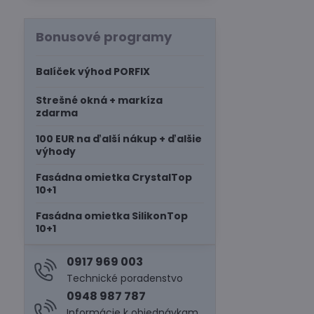
Bonusové programy
Balíček výhod PORFIX
Strešné okná + markíza
zdarma
100 EUR na ďalší nákup + ďalšie
výhody
Fasádna omietka CrystalTop
10+1
Fasádna omietka SilikonTop
10+1
0917 969 003
Technické poradenstvo
0948 987 787
Informácie k objednávkam