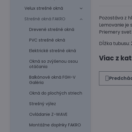
Velux strešné okná
Pozostáva z 
Strešné okná FAKRO
Lemovanie je 
Drevené strešné okná
Priemery svet
PVC strešné okná
Dĺžka tubusu:
Elektrické strešné okná
Viac z ka
Okná so zvýšenou osou
otáčania
Balkónové okná FGH-V
Predchád
Galéria
Okná do plochých striech
Strešný výlez
Ovládanie Z-WAVE
Montážne doplnky FAKRO