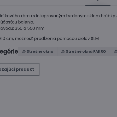
hliníkového rámu s integrovaným tvrdeným sklom hrúbk
súčasťou balenia.
lovodu: 350 a 550 mm
 210 cm, možnosť predĺženia pomocou dielov SLM
tegórie
Strešné okná
Strešné okná FAKRO
zajúci produkt