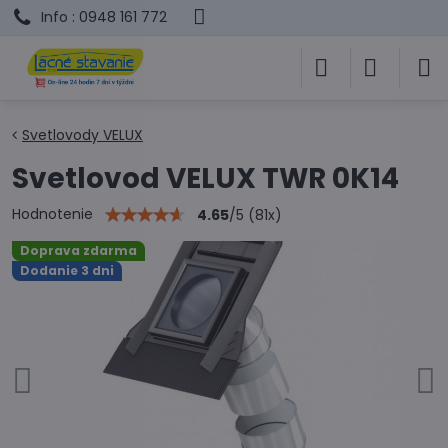
Info : 0948 161 772
Svetlovody VELUX
Svetlovod VELUX TWR 0K14
Hodnotenie
4.65
/
5
(
81
x)
Doprava zdarma
Dodanie 3 dni