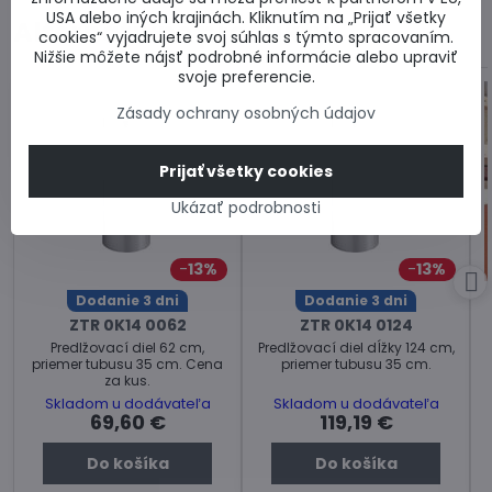
USA alebo iných krajinách. Kliknutím na „Prijať všetky
Alternatívne produkty
cookies“ vyjadrujete svoj súhlas s týmto spracovaním.
Nižšie môžete nájsť podrobné informácie alebo upraviť
svoje preferencie.
Zásady ochrany osobných údajov
Prijať všetky cookies
Ukázať podrobnosti
13%
13%
Dodanie 3 dni
Dodanie 3 dni
ZTR 0K14 0062
ZTR 0K14 0124
Predlžovací diel 62 cm,
Predlžovací diel dĺžky 124 cm,
priemer tubusu 35 cm. Cena
priemer tubusu 35 cm.
za kus.
Skladom u dodávateľa
Skladom u dodávateľa
69,60 €
119,19 €
Do košíka
Do košíka