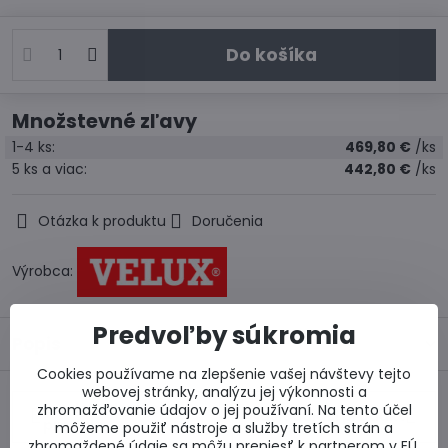
Do košíka
Množstevné zľavy
1-4
ks:
469,80 €
/ks
5
ks
a viac
:
442,80 €
/ks
Otázka k produktu
Doručenia
Výrobca:
Predvoľby súkromia
Popis
Cookies používame na zlepšenie vašej návštevy tejto
webovej stránky, analýzu jej výkonnosti a
Predchádzajúci
zhromažďovanie údajov o jej používaní. Na tento účel
Nasledujúci produkt
produkt
môžeme použiť nástroje a služby tretích strán a
zhromaždené údaje sa môžu preniesť k partnerom v EÚ,