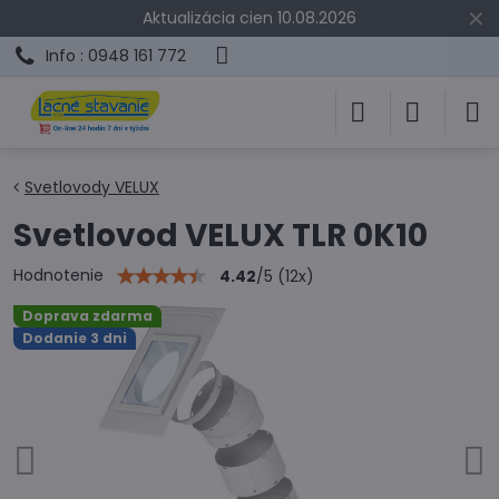
✕
Aktualizácia cien 10.08.2026
Info : 0948 161 772
Svetlovody VELUX
Svetlovod VELUX TLR 0K10
Hodnotenie
4.42
/
5
(
12
x)
Doprava zdarma
Dodanie 3 dni