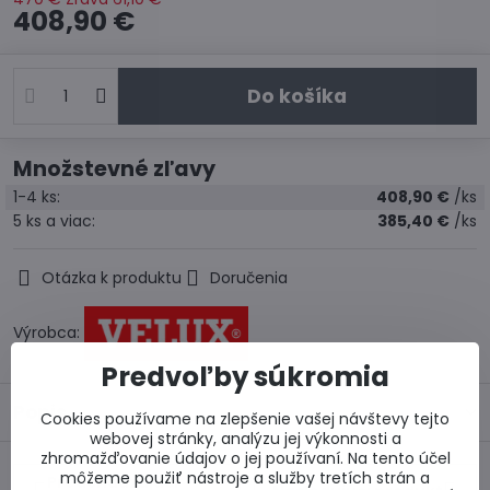
408,90 €
Do košíka
Množstevné zľavy
1-4
ks:
408,90 €
/ks
5
ks
a viac
:
385,40 €
/ks
Otázka k produktu
Doručenia
Výrobca:
Predvoľby súkromia
Popis
Cookies používame na zlepšenie vašej návštevy tejto
webovej stránky, analýzu jej výkonnosti a
zhromažďovanie údajov o jej používaní. Na tento účel
môžeme použiť nástroje a služby tretích strán a
Predchádzajúci