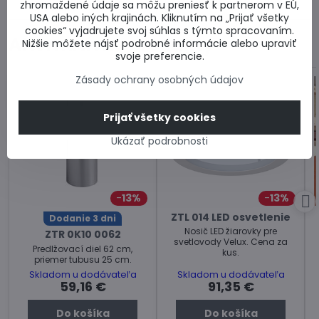
Nasledujúci produkt
zhromaždené údaje sa môžu preniesť k partnerom v EÚ,
produkt
USA alebo iných krajinách. Kliknutím na „Prijať všetky
cookies“ vyjadrujete svoj súhlas s týmto spracovaním.
Alternatívne produkty
Nižšie môžete nájsť podrobné informácie alebo upraviť
svoje preferencie.
Zásady ochrany osobných údajov
Prijať všetky cookies
Ukázať podrobnosti
13%
13%
ZTL 014 LED osvetlenie
Dodanie 3 dni
Nosič LED žiarovky pre
ZTR 0K10 0062
svetlovody Velux. Cena za
Predlžovací diel 62 cm,
kus.
priemer tubusu 25 cm.
Skladom u dodávateľa
Skladom u dodávateľa
59,16 €
91,35 €
Do košíka
Do košíka