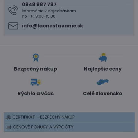
0948 987 787
Informácie k objednávkam
Po - Pi 8:00-15:00
info​@lacnestavanie​.sk
Bezpečný nákup
Najlepšie ceny
Rýchlo a včas
Celé Slovensko
CERTIFIKÁT - BEZPEČNÝ NÁKUP
CENOVÉ PONUKY A VÝPOČTY