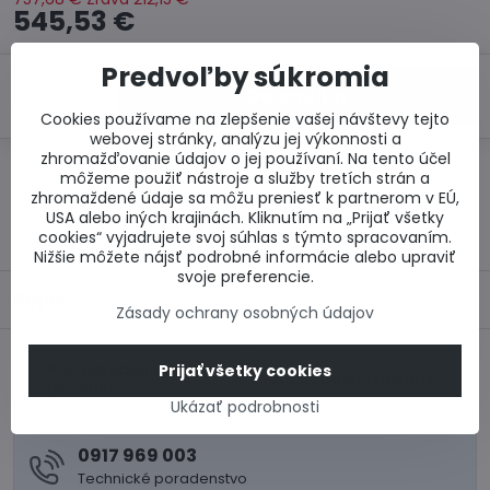
545,53 €
Predvoľby súkromia
Do košíka
Cookies používame na zlepšenie vašej návštevy tejto
webovej stránky, analýzu jej výkonnosti a
zhromažďovanie údajov o jej používaní. Na tento účel
Otázka k produktu
Doručenia
môžeme použiť nástroje a služby tretích strán a
zhromaždené údaje sa môžu preniesť k partnerom v EÚ,
USA alebo iných krajinách. Kliknutím na „Prijať všetky
Výrobca:
cookies“ vyjadrujete svoj súhlas s týmto spracovaním.
Nižšie môžete nájsť podrobné informácie alebo upraviť
svoje preferencie.
Popis
Zásady ochrany osobných údajov
Predchádzajúci
Prijať všetky cookies
Nasledujúci produkt
produkt
Ukázať podrobnosti
0917 969 003
Technické poradenstvo