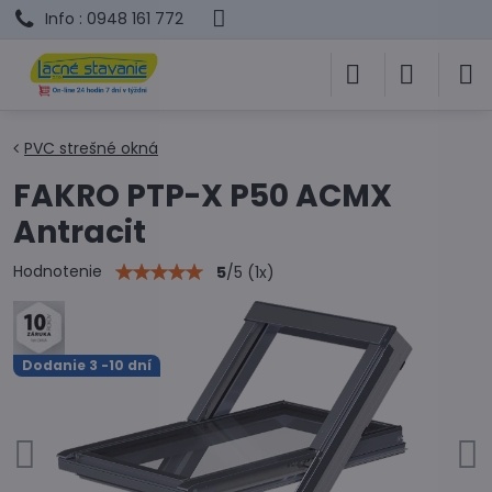
Info : 0948 161 772
PVC strešné okná
FAKRO PTP-X P50 ACMX
Antracit
Hodnotenie
5
/
5
(
1
x)
Dodanie 3 -10 dní