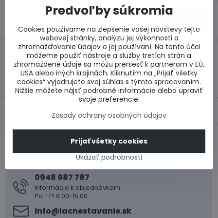
Predvoľby súkromia
Do košíka
Cookies používame na zlepšenie vašej návštevy tejto
webovej stránky, analýzu jej výkonnosti a
zhromažďovanie údajov o jej používaní. Na tento účel
Otázka k produktu
Doručenia
môžeme použiť nástroje a služby tretích strán a
zhromaždené údaje sa môžu preniesť k partnerom v EÚ,
USA alebo iných krajinách. Kliknutím na „Prijať všetky
Výrobca:
cookies“ vyjadrujete svoj súhlas s týmto spracovaním.
Nižšie môžete nájsť podrobné informácie alebo upraviť
svoje preferencie.
Popis
Zásady ochrany osobných údajov
Prijať všetky cookies
0917 969 003
Ukázať podrobnosti
Technické poradenstvo
0948 987 787
Informácie k objednávkam
Po - Pi 8:00-15:00
info​@lacnestavanie​.sk