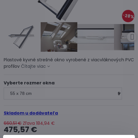
28%
Plastové kyvné strešné okno vyrobené z viacvláknových PVC
profilov
Čítajte viac
Vyberte rozmer okna
Skladom u dodávateľa
660,51 €
Zľava
184,94 €
475,57 €