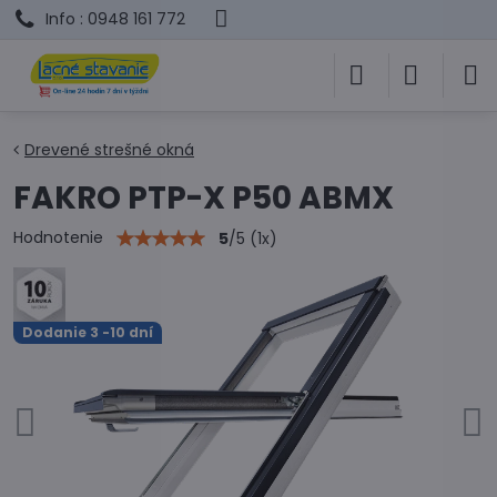
Info : 0948 161 772
Drevené strešné okná
FAKRO PTP-X P50 ABMX
Hodnotenie
5
/
5
(
1
x)
Dodanie 3 -10 dní