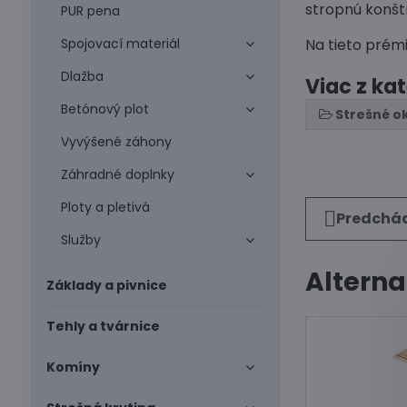
stropnú konšt
PUR pena
Spojovací materiál
Na tieto prém
Dlažba
Viac z ka
Betónový plot
Strešné o
Vyvýšené záhony
Záhradné doplnky
Ploty a pletivá
Predchád
Služby
Alterna
Základy a pivnice
Tehly a tvárnice
Komíny