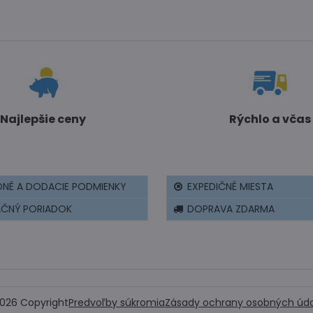
Najlepšie ceny
Rýchlo a včas
NÉ A DODACIE PODMIENKY
EXPEDIČNÉ MIESTA
AČNÝ PORIADOK
DOPRAVA ZDARMA
026
Copyright
Predvoľby súkromia
Zásady ochrany osobných úd