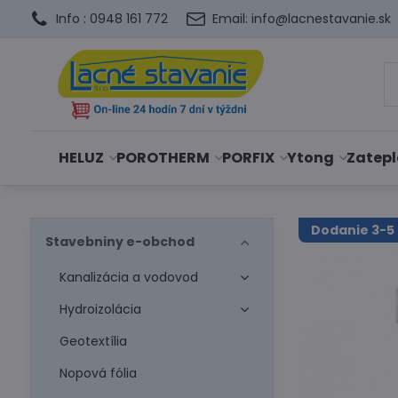
Info : 0948 161 772
Email: info@lacnestavanie.sk
HELUZ
POROTHERM
PORFIX
Ytong
Zatepl
Dodanie 3-5 
Stavebniny e-obchod
Kanalizácia a vodovod
Hydroizolácia
Geotextília
Nopová fólia