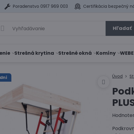
Poradenstvo 0917 969 003
Certifikácia bezpečný n
Hľadať
enie
Strešná krytina
Strešné okná
Komíny
WEBE
Úvod
S
dní
Pod
PLU
Hodnote
Podkrovn