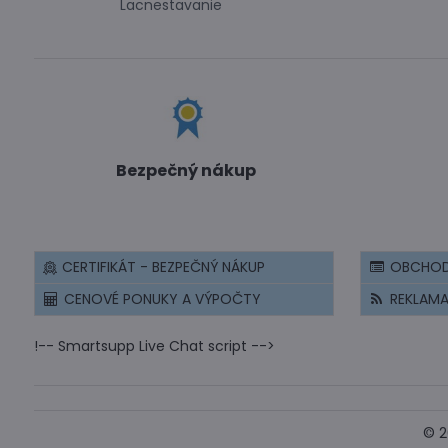
Lacnestavanie
Bezpečný nákup
CERTIFIKÁT - BEZPEČNÝ NÁKUP
OBCHOD
CENOVÉ PONUKY A VÝPOČTY
REKLAM
!-- Smartsupp Live Chat script -->
©
2