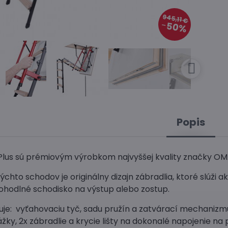
945,11 €
50%
Popis
Plus sú prémiovým výrobkom najvyššej kvality značky O
ýchto schodov je originálny dizajn zábradlia, ktoré slúži a
hodlné schodisko na výstup alebo zostup.
uje: vyťahovaciu tyč, sadu pružín a zatvárací mechanizm
žky, 2x zábradlie a krycie lišty na dokonalé napojenie n