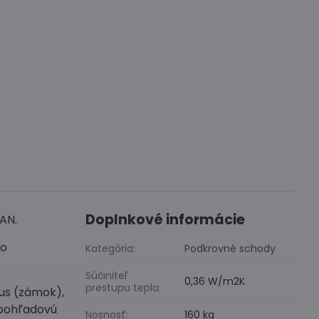
Doplnkové informácie
MAN.
ko
Kategória:
Podkrovné schody
Súčiniteľ
0,36 W/m2K
prestupu tepla:
us (zámok),
a pohľadovú
Nosnosť:
160 kg