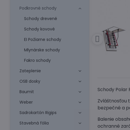
Podkrovné schody
Schody drevené
Schody kovové
EI Požiarne schody
Mlynárske schody
Fakro schody
Zateplenie
OSB dosky
Schody Polar 
Baumit
Zvláštnosťou t
Weber
bezpečné a po
Sadrokartón Rigips
Balenie obsah
Stavebná fólia
ochranné zará