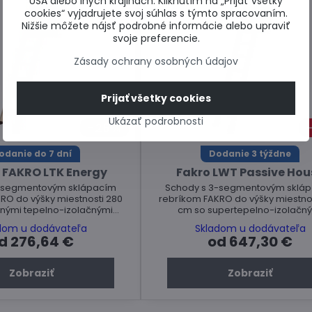
USA alebo iných krajinách. Kliknutím na „Prijať všetky
cookies“ vyjadrujete svoj súhlas s týmto spracovaním.
Nižšie môžete nájsť podrobné informácie alebo upraviť
svoje preferencie.
Zásady ochrany osobných údajov
Prijať všetky cookies
Ukázať podrobnosti
26%
odanie do 7 dní
Dodanie 3 týždne
 FAKRO LTK Energy
Fakro LWT Passive Hou
-segmentovým sklápacím
Schody s 3-segmentovým sklá
RO do výšky miestnosti 280
rebríkom FAKRO do výšky miestno
nými tepelno-izolačnými
cm so supertepelno-izolačn
vlastnosťami.
vlastnosťami.
dom u dodávateľa
Skladom u dodávateľa
d 276,64 €
od 647,30 €
Zobraziť
Zobraziť