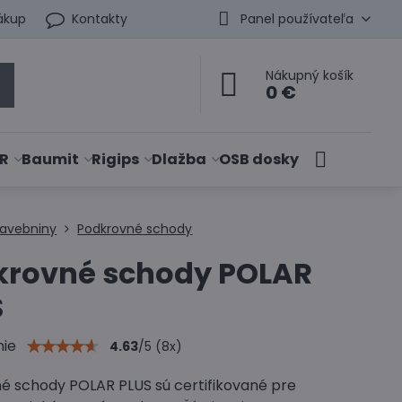
ákup
Kontakty
Panel používateľa
Nákupný košík
0 €
R
Baumit
Rigips
Dlažba
OSB dosky
tavebniny
Podkrovné schody
krovné schody POLAR
S
nie
4.63
/
5
(
8
x)
é schody POLAR PLUS sú certifikované pre