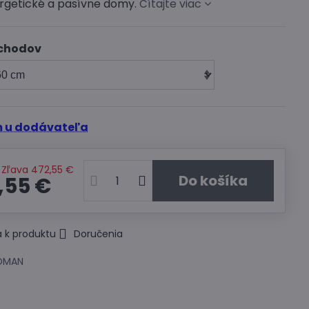
rgetické a pasívne domy.
Čítajte viac
chodov
 u dodávateľa
Zľava
472,55 €
Do košíka
,55 €
 k produktu
Doručenia
OMAN