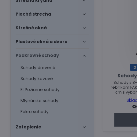
Strešná krytina
Plochá strecha
Strešné okná
Plastové okná a dvere
Podkrovné schody
Schody drevené
D
Schody
Schody kovové
Schody s 3
rebríkom FAK
EI Požiarne schody
cm s výbor
Skla
Mlynárske schody
o
Fakro schody
Zateplenie