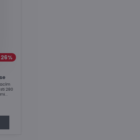
26%
se
pacím
sti 280
ými