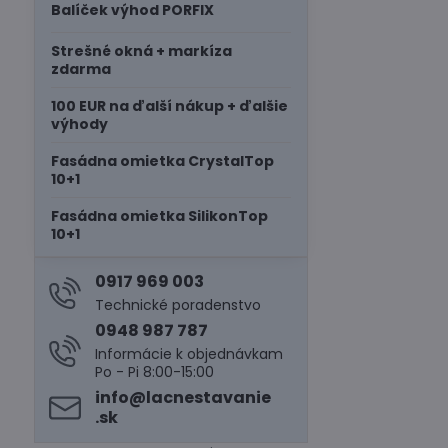
Balíček výhod PORFIX
Strešné okná + markíza
zdarma
100 EUR na ďalší nákup + ďalšie
výhody
Fasádna omietka CrystalTop
10+1
Fasádna omietka SilikonTop
10+1
0917 969 003
Technické poradenstvo
0948 987 787
Informácie k objednávkam
Po - Pi 8:00-15:00
info​@lacnestavanie​
.sk