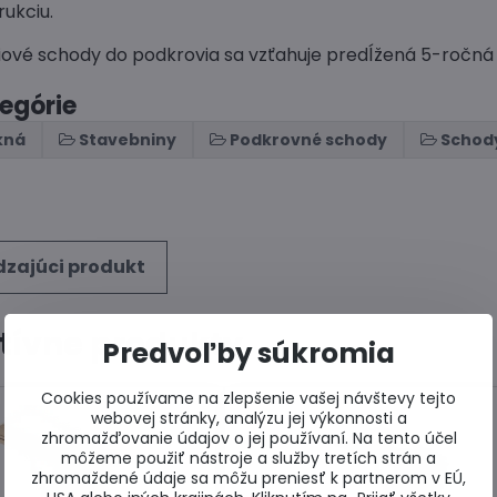
rukciu.
iové schody do podkrovia sa vzťahuje predĺžená 5-ročná 
tegórie
kná
Stavebniny
Podkrovné schody
Schod
zajúci produkt
tívne produkty
Predvoľby súkromia
Cookies používame na zlepšenie vašej návštevy tejto
webovej stránky, analýzu jej výkonnosti a
zhromažďovanie údajov o jej používaní. Na tento účel
môžeme použiť nástroje a služby tretích strán a
zhromaždené údaje sa môžu preniesť k partnerom v EÚ,