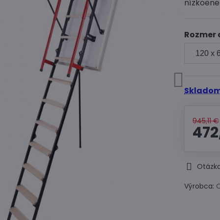
nízkoene
Rozmer 
Skladom
945,11 €
472
Otázka
Výrobca: