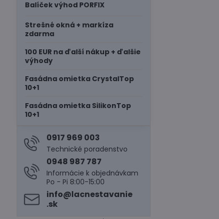
Balíček výhod PORFIX
Strešné okná + markíza
zdarma
100 EUR na ďalší nákup + ďalšie
výhody
Fasádna omietka CrystalTop
10+1
Fasádna omietka SilikonTop
10+1
0917 969 003
Technické poradenstvo
0948 987 787
Informácie k objednávkam
Po - Pi 8:00-15:00
info​@lacnestavanie​
.sk