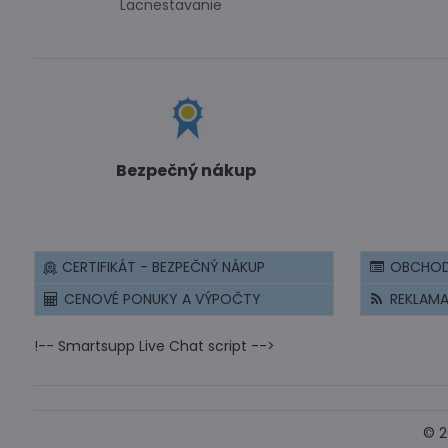
Lacnestavanie
Bezpečný nákup
CERTIFIKÁT - BEZPEČNÝ NÁKUP
OBCHOD
CENOVÉ PONUKY A VÝPOČTY
REKLAM
!-- Smartsupp Live Chat script -->
©
2