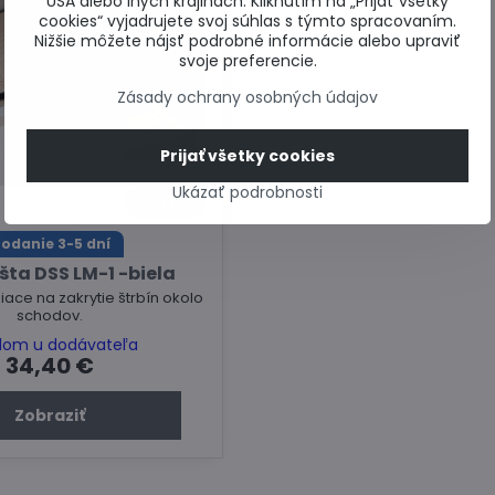
USA alebo iných krajinách. Kliknutím na „Prijať všetky
cookies“ vyjadrujete svoj súhlas s týmto spracovaním.
Nižšie môžete nájsť podrobné informácie alebo upraviť
svoje preferencie.
Zásady ochrany osobných údajov
Prijať všetky cookies
Ukázať podrobnosti
50%
odanie 3-5 dní
išta DSS LM-1 -biela
úžiace na zakrytie štrbín okolo
schodov.
dom u dodávateľa
34,40 €
Zobraziť