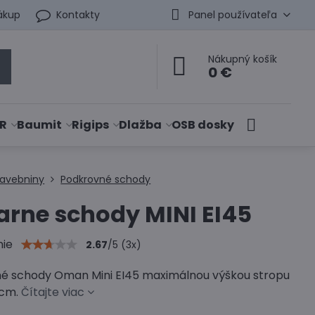
ákup
Kontakty
Panel používateľa
Nákupný košík
0 €
R
Baumit
Rigips
Dlažba
OSB dosky
tavebniny
Podkrovné schody
arne schody MINI EI45
nie
2.67
/
5
(
3
x)
é schody Oman Mini EI45 maximálnou výškou stropu
 cm.
Čítajte viac