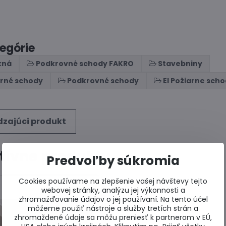
tegórie
kná
Podkrovné schody FAKRO
Stavebniny
rné schody
Podkrovné schody
EI Požiarne sch
zajúci produkt
tívne produkty
Predvoľby súkromia
Cookies používame na zlepšenie vašej návštevy tejto
webovej stránky, analýzu jej výkonnosti a
zhromažďovanie údajov o jej používaní. Na tento účel
môžeme použiť nástroje a služby tretích strán a
zhromaždené údaje sa môžu preniesť k partnerom v EÚ,