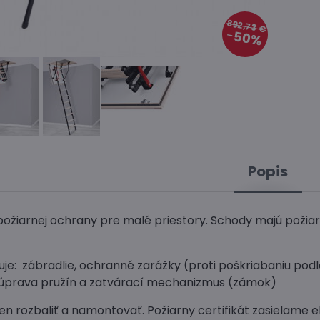
892,73 €
50%
Popis
ipožiarnej ochrany pre malé priestory. Schody majú požia
je: zábradlie, ochranné zarážky (proti poškriabaniu podl
súprava pružín a zatvárací mechanizmus (zámok)
en rozbaliť a namontovať. Požiarny certifikát zasielame e