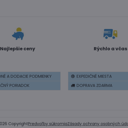
Najlepšie ceny
Rýchlo a včas
NÉ A DODACIE PODMIENKY
EXPEDIČNÉ MIESTA
AČNÝ PORIADOK
DOPRAVA ZDARMA
026
Copyright
Predvoľby súkromia
Zásady ochrany osobných úd