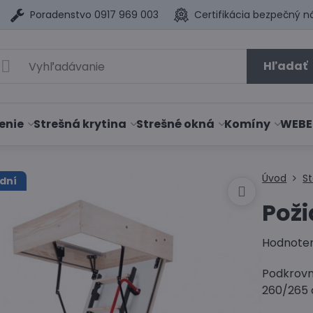
Poradenstvo 0917 969 003
Certifikácia bezpečný n
Hľadať
enie
Strešná krytina
Strešné okná
Komíny
WEBE
Úvod
S
dní
Poži
Hodnote
Podkrovn
260/265