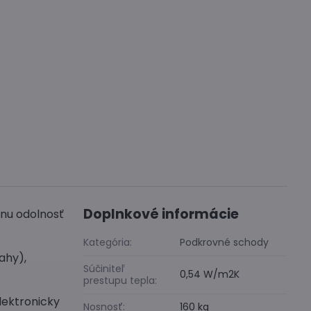
Doplnkové informácie
rnu odolnosť
Kategória:
Podkrovné schody
ahy),
Súčiniteľ
0,54 W/m2K
prestupu tepla:
lektronicky
Nosnosť:
160 kg