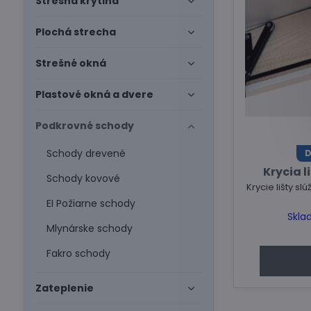
Strešná krytina
Plochá strecha
Strešné okná
Plastové okná a dvere
Podkrovné schody
Schody drevené
D
Krycia l
Schody kovové
Krycie lišty sl
EI Požiarne schody
Skla
Mlynárske schody
Fakro schody
Zateplenie