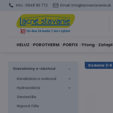
Info : 0948 161 772
Email: info@lacnestavanie.sk
HELUZ
POROTHERM
PORFIX
Ytong
Zatepl
Dodanie 3-5 
Stavebniny e-obchod
Kanalizácia a vodovod
Hydroizolácia
Geotextília
Nopová fólia