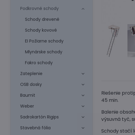
Podkrovné schody
Schody drevené
Schody kovové
EI Požiarne schody
Mlynárske schody
Fakro schody
Zateplenie
OSB dosky
Riešenie prot
Baumit
45 min.
Weber
Balenie obsahu
Sadrokartón Rigips
výsuvná tyč, 
Stavebná fólia
Schody stačí l