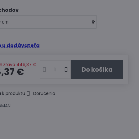
chodov
 u dodávateľa
€
Zľava
446,37 €
Do košíka
,37 €
 k produktu
Doručenia
OMAN