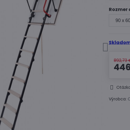
Rozmer 
Skladom
892,73 
446
Otázka
Výrobca: