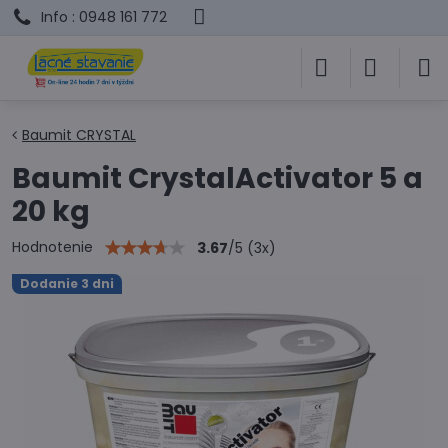
Info : 0948 161 772
Baumit CRYSTAL
Baumit CrystalActivator 5 a
20 kg
Hodnotenie
3.67
/
5
(
3
x)
Dodanie 3 dni