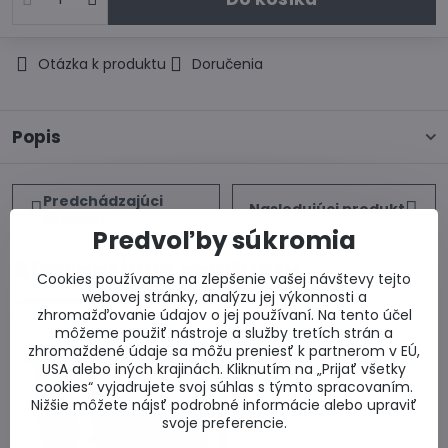
Otázka k produktu
Doručenia
Popis
Predchádzajúci
Nasledujúci produkt
produkt
Predvoľby súkromia
Alternatívne produkty
Cookies používame na zlepšenie vašej návštevy tejto
webovej stránky, analýzu jej výkonnosti a
zhromažďovanie údajov o jej používaní. Na tento účel
môžeme použiť nástroje a služby tretích strán a
zhromaždené údaje sa môžu preniesť k partnerom v EÚ,
USA alebo iných krajinách. Kliknutím na „Prijať všetky
cookies“ vyjadrujete svoj súhlas s týmto spracovaním.
Nižšie môžete nájsť podrobné informácie alebo upraviť
svoje preferencie.