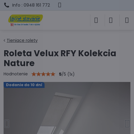
Info : 0948 161 772
Tieniace rolety
Roleta Velux RFY Kolekcia
Nature
Hodnotenie
5
/
5
(
1
x)
Dodanie do 10 dní