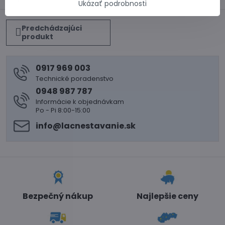
Ukázať podrobnosti
Predchádzajúci
produkt
0917 969 003
Technické poradenstvo
0948 987 787
Informácie k objednávkam
Po - Pi 8:00-15:00
info​@lacnestavanie​.sk
Bezpečný nákup
Najlepšie ceny