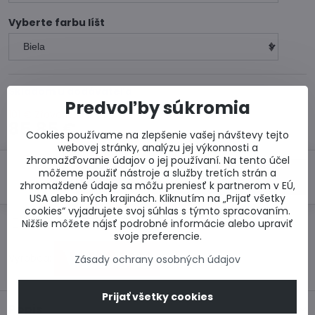
Vyberte farbu líšt
Skladom u dodávateľa
Predvoľby súkromia
101 €
Zľava
15,15 €
85,85 €
Cookies používame na zlepšenie vašej návštevy tejto
webovej stránky, analýzu jej výkonnosti a
zhromažďovanie údajov o jej používaní. Na tento účel
môžeme použiť nástroje a služby tretích strán a
Do košíka
zhromaždené údaje sa môžu preniesť k partnerom v EÚ,
USA alebo iných krajinách. Kliknutím na „Prijať všetky
cookies“ vyjadrujete svoj súhlas s týmto spracovaním.
Otázka k produktu
Doručenia
Nižšie môžete nájsť podrobné informácie alebo upraviť
svoje preferencie.
Výrobca:
Zásady ochrany osobných údajov
Prijať všetky cookies
Popis