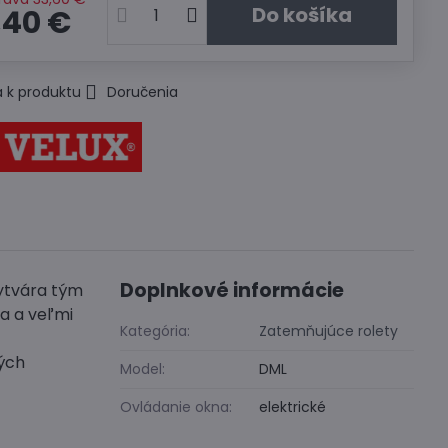
Do košíka
,40 €
 k produktu
Doručenia
Doplnkové informácie
vytvára tým
a a veľmi
Kategória:
Zatemňujúce rolety
ných
Model:
DML
Ovládanie okna:
elektrické