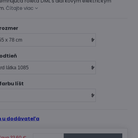
temňujúca roleta DML s diaľkovým elektrickým
ím.
Čítajte viac
 rozmer
 odtieň
farbu líšt
 u dodávateľa
ľava
33,60 €