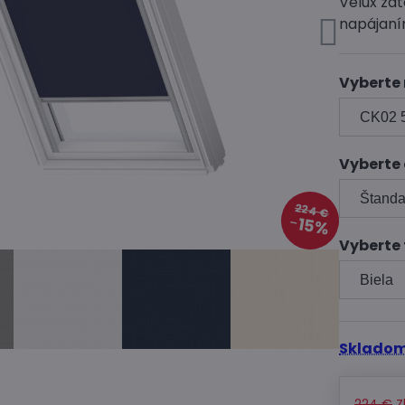
Velux za
napájan
Vyberte
Vyberte
224 €
15%
Vyberte 
Skladom
224 €
Z