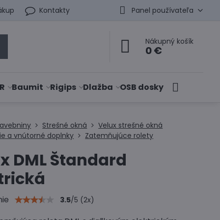
ákup
Kontakty
Panel používateľa
Nákupný košík
0 €
R
Baumit
Rigips
Dlažba
OSB dosky
tavebniny
Strešné okná
Velux strešné okná
ie a vnútorné doplnky
Zatemňujúce rolety
ux DML Štandard
trická
nie
3.5
/
5
(
2
x)