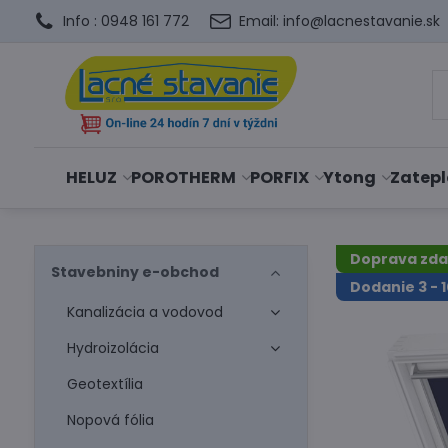
Info : 0948 161 772
Email: info@lacnestavanie.sk
HELUZ
POROTHERM
PORFIX
Ytong
Zatepl
Doprava zd
Stavebniny e-obchod
Dodanie 3 - 1
Kanalizácia a vodovod
Hydroizolácia
Geotextília
Nopová fólia