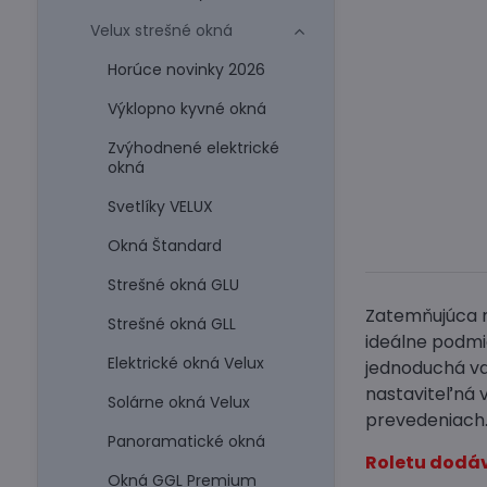
Velux strešné okná
Horúce novinky 2026
Výklopno kyvné okná
Zvýhodnené elektrické
okná
Svetlíky VELUX
Okná Štandard
Strešné okná GLU
Zatemňujúca r
Strešné okná GLL
ideálne podmi
Elektrické okná Velux
jednoduchá vďa
nastaviteľná 
Solárne okná Velux
prevedeniach
Panoramatické okná
Roletu dodáv
Okná GGL Premium