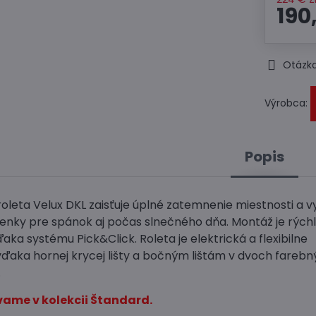
190
Otázka
Výrobca:
Popis
oleta Velux DKL zaisťuje úplné zatemnenie miestnosti a 
enky pre spánok aj počas slnečného dňa. Montáž je rýchl
ka systému Pick&Click. Roleta je elektrická a flexibilne
vďaka hornej krycej lišty a bočným lištám v dvoch fareb
.
ame v kolekcii Štandard.