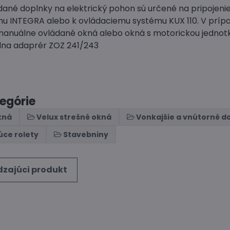
dané doplnky na elektrický pohon sú určené na pripojenie
u INTEGRA alebo k ovládaciemu systému KUX 110. V príp
 manuálne ovládané okná alebo okná s motorickou jednot
dna adaprér ZOZ 241/243
tegórie
kná
Velux strešné okná
Vonkajšie a vnútorné d
ce rolety
Stavebniny
zajúci produkt