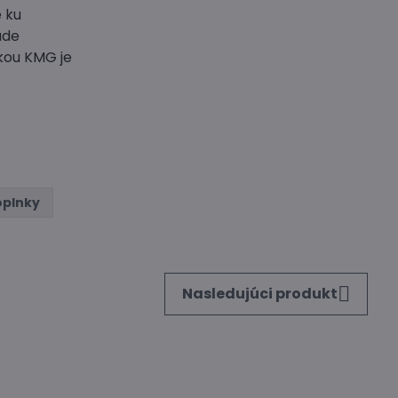
 ku
ade
kou KMG je
oplnky
Nasledujúci produkt