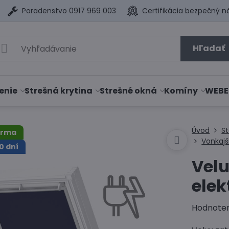
Poradenstvo 0917 969 003
Certifikácia bezpečný n
Hľadať
enie
Strešná krytina
Strešné okná
Komíny
WEBE
Úvod
S
arma
Vonkajš
0 dní
Vel
elek
Hodnote