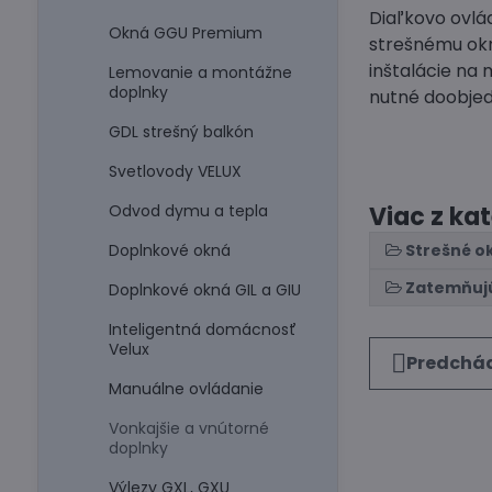
Diaľkovo ovlá
Okná GGU Premium
strešnému okn
inštalácie na
Lemovanie a montážne
doplnky
nutné doobje
GDL strešný balkón
Svetlovody VELUX
Odvod dymu a tepla
Viac z ka
Doplnkové okná
Strešné o
Zatemňujú
Doplnkové okná GIL a GIU
Inteligentná domácnosť
Velux
Predchád
Manuálne ovládanie
Vonkajšie a vnútorné
doplnky
Výlezy GXL, GXU