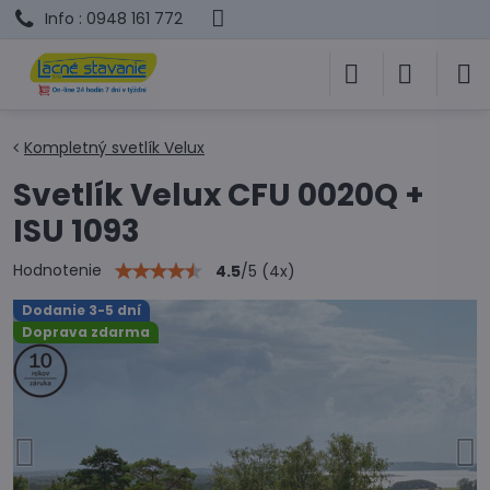
Info : 0948 161 772
Kompletný svetlík Velux
Svetlík Velux CFU 0020Q +
ISU 1093
Hodnotenie
4.5
/
5
(
4
x)
Dodanie 3-5 dní
Doprava zdarma