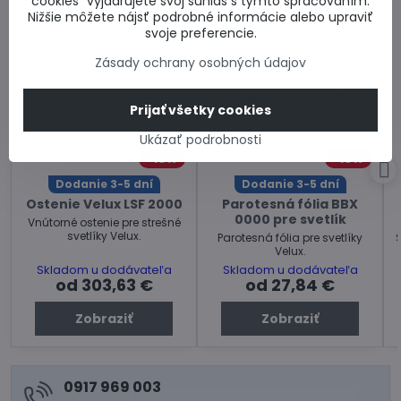
cookies“ vyjadrujete svoj súhlas s týmto spracovaním.
Nižšie môžete nájsť podrobné informácie alebo upraviť
svoje preferencie.
Zásady ochrany osobných údajov
Prijať všetky cookies
Ukázať podrobnosti
13%
13%
Dodanie 3-5 dní
Dodanie 3-5 dní
Ostenie Velux LSF 2000
Parotesná fólia BBX
0000 pre svetlík
Vnútorné ostenie pre strešné
svetlíky Velux.
Parotesná fólia pre svetlíky
Velux.
Skladom u dodávateľa
Skladom u dodávateľa
od 303,63 €
od 27,84 €
Zobraziť
Zobraziť
0917 969 003