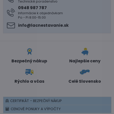
Technické poradenstvo
0948 987 787
Informácie k objednávkam
Po - Pi 8:00-15:00
info​@lacnestavanie​.sk
Bezpečný nákup
Najlepšie ceny
Rýchlo a včas
Celé Slovensko
CERTIFIKÁT - BEZPEČNÝ NÁKUP
CENOVÉ PONUKY A VÝPOČTY