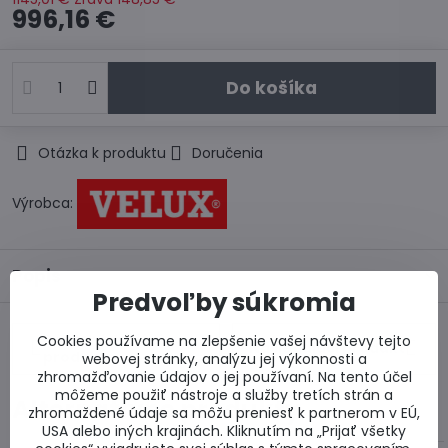
996,16 €
Do košíka
Otázka k produktu
Doručenia
Výrobca:
Popis
Predvoľby súkromia
Predchádzajúci
Cookies používame na zlepšenie vašej návštevy tejto
Nasledujúci produkt
produkt
webovej stránky, analýzu jej výkonnosti a
zhromažďovanie údajov o jej používaní. Na tento účel
môžeme použiť nástroje a služby tretích strán a
Alternatívne produkty
zhromaždené údaje sa môžu preniesť k partnerom v EÚ,
USA alebo iných krajinách. Kliknutím na „Prijať všetky