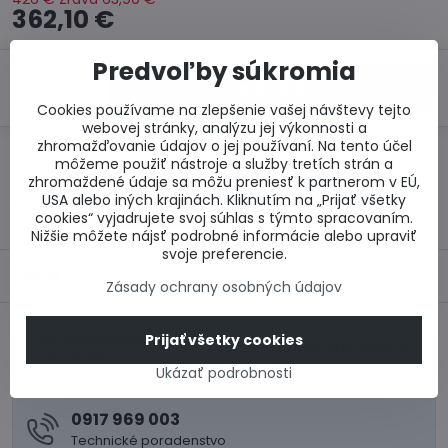
362,10 €
Predvoľby súkromia
Do košíka
Cookies používame na zlepšenie vašej návštevy tejto
webovej stránky, analýzu jej výkonnosti a
zhromažďovanie údajov o jej používaní. Na tento účel
Otázka k produktu
Doručenia
môžeme použiť nástroje a služby tretích strán a
zhromaždené údaje sa môžu preniesť k partnerom v EÚ,
USA alebo iných krajinách. Kliknutím na „Prijať všetky
Výrobca:
cookies“ vyjadrujete svoj súhlas s týmto spracovaním.
Nižšie môžete nájsť podrobné informácie alebo upraviť
svoje preferencie.
Popis
Zásady ochrany osobných údajov
Predchádzajúci
Prijať všetky cookies
Nasledujúci produkt
produkt
Ukázať podrobnosti
0917 969 003
Technické poradenstvo