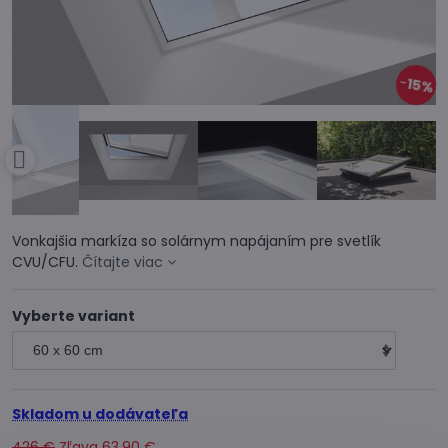
15%
Vonkajšia markíza so solárnym napájaním pre svetlík
CVU/CFU.
Čítajte viac
Vyberte variant
Skladom u dodávateľa
426 €
Zľava
63,90 €