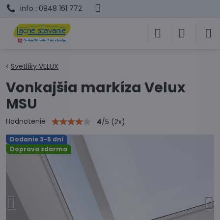
Info : 0948 161 772
Svetlíky VELUX
Vonkajšia markíza Velux
MSU
Hodnotenie
4
/
5
(
2
x)
Dodanie 3-5 dní
Doprava zdarma