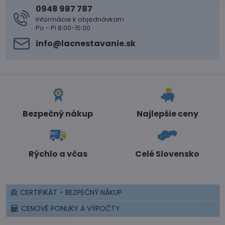
0948 987 787
Informácie k objednávkam
Po - Pi 8:00-15:00
info​@lacnestavanie​.sk
Bezpečný nákup
Najlepšie ceny
Rýchlo a včas
Celé Slovensko
CERTIFIKÁT - BEZPEČNÝ NÁKUP
CENOVÉ PONUKY A VÝPOČTY