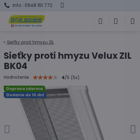
Info : 0948 161 772
Sieťky proti hmyzu ZIL
Sieťky proti hmyzu Velux ZIL
BK04
Hodnotenie
4
/
5
(
5
x)
Doprava zdarma
Dodanie do 10 dní