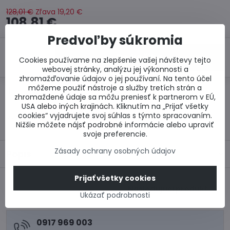
128,01 €
Zľava
19,20 €
108,81 €
Predvoľby súkromia
Do košíka
Cookies používame na zlepšenie vašej návštevy tejto
webovej stránky, analýzu jej výkonnosti a
zhromažďovanie údajov o jej používaní. Na tento účel
môžeme použiť nástroje a služby tretích strán a
Otázka k produktu
Doručenia
zhromaždené údaje sa môžu preniesť k partnerom v EÚ,
USA alebo iných krajinách. Kliknutím na „Prijať všetky
cookies“ vyjadrujete svoj súhlas s týmto spracovaním.
Výrobca:
Nižšie môžete nájsť podrobné informácie alebo upraviť
svoje preferencie.
Zásady ochrany osobných údajov
Popis
Prijať všetky cookies
Nasledujúci produkt
Ukázať podrobnosti
0917 969 003