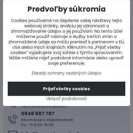
Predvoľby súkromia
Do košíka
Cookies používame na zlepšenie vašej návštevy tejto
webovej stránky, analýzu jej výkonnosti a
zhromažďovanie údajov o jej používaní. Na tento účel
Otázka k produktu
Doručenia
môžeme použiť nástroje a služby tretích strán a
zhromaždené údaje sa môžu preniesť k partnerom v EÚ,
USA alebo iných krajinách. Kliknutím na „Prijať všetky
cookies“ vyjadrujete svoj súhlas s týmto spracovaním.
Popis
Nižšie môžete nájsť podrobné informácie alebo upraviť
svoje preferencie.
Zásady ochrany osobných údajov
Predchádzajúci
Nasledujúci produkt
produkt
Prijať všetky cookies
Ukázať podrobnosti
0917 969 003
Technické poradenstvo
0948 987 787
Informácie k objednávkam
Po - Pi 8:00-15:00