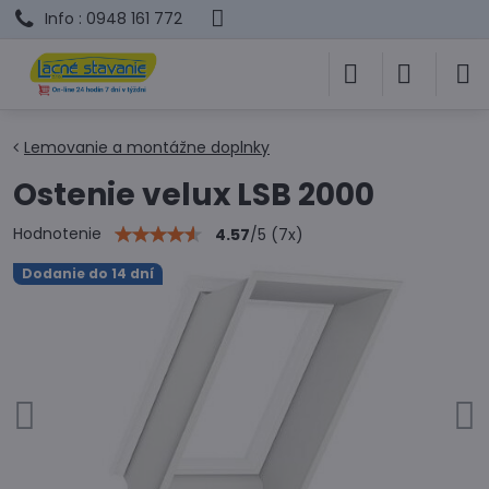
Info : 0948 161 772
Lemovanie a montážne doplnky
Ostenie velux LSB 2000
Hodnotenie
4.57
/
5
(
7
x)
Dodanie do 14 dní