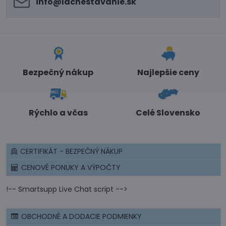
info​@lacnestavanie​.sk
Bezpečný nákup
Najlepšie ceny
Rýchlo a včas
Celé Slovensko
CERTIFIKÁT - BEZPEČNÝ NÁKUP
CENOVÉ PONUKY A VÝPOČTY
!-- Smartsupp Live Chat script -->
OBCHODNÉ A DODACIE PODMIENKY