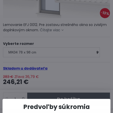
13%
Lemovanie EFJ 0012. Pre zostavu strešného okna so zvislým
doplnkovým oknom.
Čítajte viac
Vyberte rozmer
Skladom u dodávateľa
283 €
Zľava
36,79 €
246,21 €
Do košíka
Predvoľby súkromia