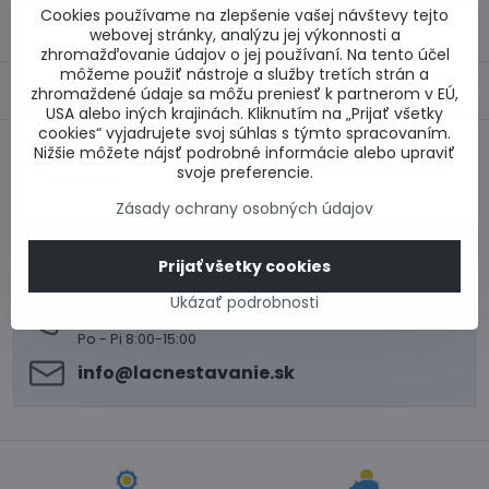
Otázka k produktu
Doručenia
Cookies používame na zlepšenie vašej návštevy tejto
webovej stránky, analýzu jej výkonnosti a
zhromažďovanie údajov o jej používaní. Na tento účel
môžeme použiť nástroje a služby tretích strán a
Popis
zhromaždené údaje sa môžu preniesť k partnerom v EÚ,
USA alebo iných krajinách. Kliknutím na „Prijať všetky
cookies“ vyjadrujete svoj súhlas s týmto spracovaním.
Nižšie môžete nájsť podrobné informácie alebo upraviť
Predchádzajúci
Nasledujúci produkt
svoje preferencie.
produkt
Zásady ochrany osobných údajov
0917 969 003
Prijať všetky cookies
Technické poradenstvo
0948 987 787
Ukázať podrobnosti
Informácie k objednávkam
Po - Pi 8:00-15:00
info​@lacnestavanie​.sk